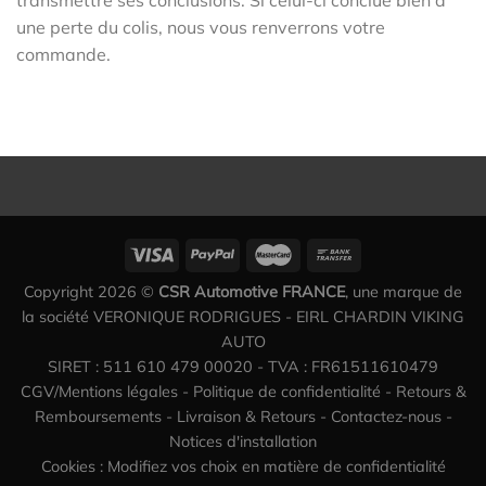
transmettre ses conclusions. Si celui-ci conclue bien à
une perte du colis, nous vous renverrons votre
commande.
Copyright 2026 ©
CSR Automotive FRANCE
, une marque de
la société VERONIQUE RODRIGUES - EIRL CHARDIN VIKING
AUTO
SIRET : 511 610 479 00020 - TVA : FR61511610479
CGV/Mentions légales
-
Politique de confidentialité
-
Retours &
Remboursements
-
Livraison & Retours
-
Contactez-nous
-
Notices d'installation
Cookies : Modifiez vos choix en matière de confidentialité