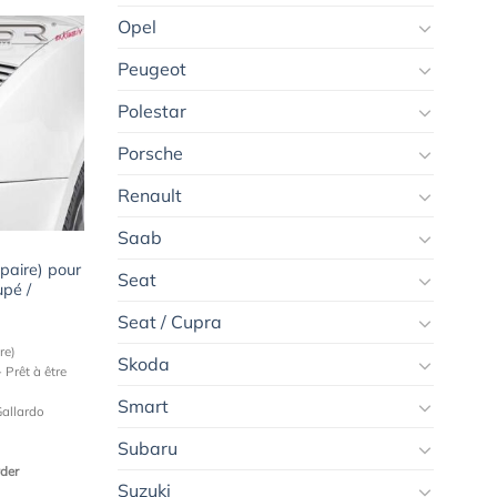
Opel
Peugeot
Polestar
Ajouter
à la
wishlist
Porsche
Renault
Saab
 paire) pour
Seat
pé /
Seat / Cupra
re)
Skoda
 Prêt à être
Smart
allardo
Subaru
yder
Suzuki