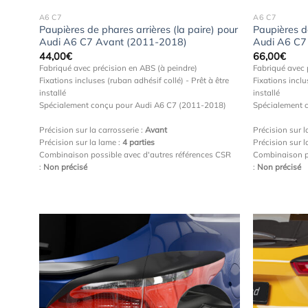
A6 C7
A6 C7
Paupières de phares arrières (la paire) pour
Paupières de
Audi A6 C7 Avant (2011-2018)
Audi A6 C7
44,00
€
66,00
€
Fabriqué avec précision en ABS (à peindre)
Fabriqué avec 
Fixations incluses (ruban adhésif collé) - Prêt à être
Fixations inclu
installé
installé
Spécialement conçu pour Audi A6 C7 (2011-2018)
Spécialement 
Précision sur la carrosserie :
Avant
Précision sur l
Précision sur la lame :
4 parties
Précision sur l
Combinaison possible avec d'autres références CSR
Combinaison p
:
Non précisé
:
Non précisé
Ajouter
à la
wishlist