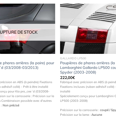
Ajouter
à la
UPTURE DE STOCK
wishlist
GALLARDO LP500
 phares arrières (la paire) pour
Paupières de phares arrières (la
e´d (03/2008-03/2013)
Lamborghini Gallardo LP500 cou
Spyder (2003-2008)
222,00
€
précision en ABS (à peindre) Fixations
Fabriqué avec précision en ABS (à peind
 adhésif collé) - Prêt à être installé
Fixations incluses (ruban adhésif collé) -
conçu pour Kia pro_cee´d (03/2008-
installé
ion sur la carrosserie :
Précision sur la
Spécialement conçu pour Lamborghini G
s
Combinaison possible avec d'autres
LP500 (2003-2008)
 :
Non précisé
Précision sur la carrosserie :
coupé / Sp
Précision sur la lame :
Aucune