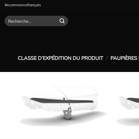
Passer
#ecommercefrançais
au
contenu
Recherche
pour :
CLASSE D’EXPÉDITION DU PRODUIT
/
PAUPIÈRES 
Ajouter
à la
wishlist