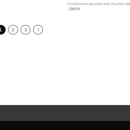
Combinaison possible avec d'autres ré
:
ZB079
1
2
3