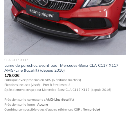
à la
wishlist
CLA C117 X117
Lame de parechoc avant pour Mercedes-Benz CLA C117 X117
AMG-Line (facelift) (depuis 2016)
178,00
€
Fabriqué avec précision en ABS (6 finitions au choix)
Fixations incluses (vissé) - Prêt à être installé
Spécialement conçu pour Mercedes-Benz CLA C117 X117 (depuis 2016)
Précision sur la carrosserie :
AMG-Line (facelift)
Précision sur la lame :
Aucune
Combinaison possible avec d'autres références CSR :
Non précisé