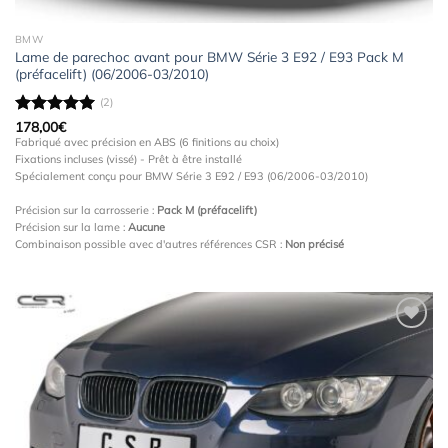
BMW
Lame de parechoc avant pour BMW Série 3 E92 / E93 Pack M
(préfacelift) (06/2006-03/2010)
(2)
Note
178,00
5.00
€
sur 5
Fabriqué avec précision en ABS (6 finitions au choix)
Fixations incluses (vissé) - Prêt à être installé
Spécialement conçu pour BMW Série 3 E92 / E93 (06/2006-03/2010)
Précision sur la carrosserie :
Pack M (préfacelift)
Précision sur la lame :
Aucune
Combinaison possible avec d'autres références CSR :
Non précisé
Ajouter
à la
wishlist