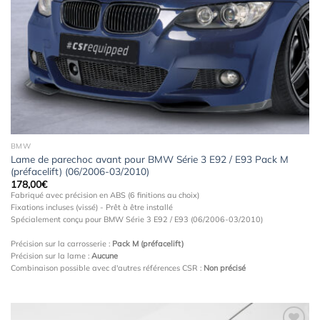
à la
wishlist
BMW
Lame de parechoc avant pour BMW Série 3 E92 / E93 Pack M
(préfacelift) (06/2006-03/2010)
178,00
€
Fabriqué avec précision en ABS (6 finitions au choix)
Fixations incluses (vissé) - Prêt à être installé
Spécialement conçu pour BMW Série 3 E92 / E93 (06/2006-03/2010)
Précision sur la carrosserie :
Pack M (préfacelift)
Précision sur la lame :
Aucune
Combinaison possible avec d'autres références CSR :
Non précisé