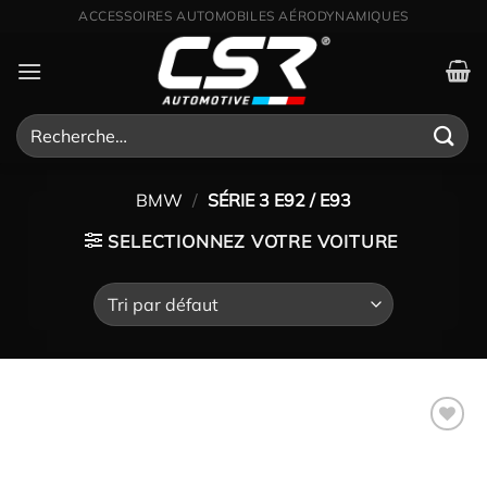
Passer
DISTRIBUTEUR OFFICIEL CSR POUR LA FRANCE
au
contenu
Recherche
pour :
BMW
/
SÉRIE 3 E92 / E93
SELECTIONNEZ VOTRE VOITURE
Ajouter