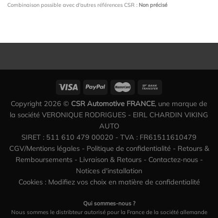
Combinaison possible avec d'autres références CSR :
Non précisé
Copyright 2026 ©
CSR Automotive FRANCE
, une marque de
la société VERONIQUE RODRIGUES - EIRL CHARDIN VIKING
AUTO
SIRET : 511 610 479 00020 - TVA : FR61511610479
CGV/Mentions légales
-
Politique de confidentialité
-
Retours &
Remboursements
-
Livraison & Retours
-
Contactez-nous
-
Notices d'installation
Cookies : Modifiez vos choix en matière de confidentialité
Qui sommes-nous ?
Nous sommes le distribteur autorisé pour la France de la société allemande