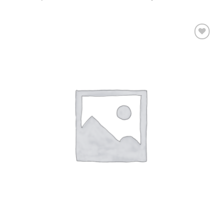
Ajouter
à la
wishlist