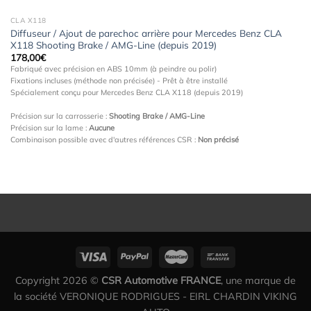
CLA X118
Diffuseur / Ajout de parechoc arrière pour Mercedes Benz CLA
X118 Shooting Brake / AMG-Line (depuis 2019)
178,00
€
Fabriqué avec précision en ABS 10mm (à peindre ou polir)
Fixations incluses (méthode non précisée) - Prêt à être installé
Spécialement conçu pour Mercedes Benz CLA X118 (depuis 2019)
Précision sur la carrosserie :
Shooting Brake / AMG-Line
Précision sur la lame :
Aucune
Combinaison possible avec d'autres références CSR :
Non précisé
Copyright 2026 ©
CSR Automotive FRANCE
, une marque de
la société VERONIQUE RODRIGUES - EIRL CHARDIN VIKING