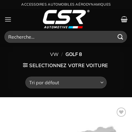
Passer
ACCESSOIRES AUTOMOBILES AÉRODYNAMIQUES
au
contenu
Recherche
pour :
VW
/
GOLF 8
SELECTIONNEZ VOTRE VOITURE
Ajouter