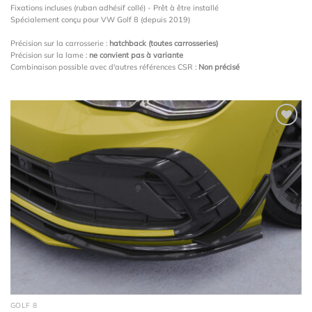
Fixations incluses (ruban adhésif collé) - Prêt à être installé
Spécialement conçu pour VW Golf 8 (depuis 2019)
Précision sur la carrosserie :
hatchback (toutes carrosseries)
Précision sur la lame :
ne convient pas à variante
Combinaison possible avec d'autres références CSR :
Non précisé
Ajouter
à la
wishlist
GOLF 8