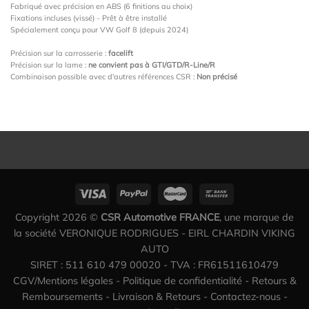
Fabriqué avec précision en ABS (6 finitions au choix)
Fixations incluses (vissé) - Prêt à être installé
Spécialement conçu pour VW Golf 8 (depuis 2024)
Précision sur la carrosserie :
facelift
Précision sur la lame :
ne convient pas à GTI/GTD/R-Line/R
Combinaison possible avec d'autres références CSR :
Non précisé
Copyright 2026 ©
CSR Automotive FRANCE
, une marque de
la société VERONIQUE RODRIGUES - EIRL CHARDIN VIKING
AUTO
SIRET : 511 610 479 00020 - TVA : FR61511610479
CGV/Mentions légales
-
Politique de confidentialité
-
Retours &
Remboursements
-
Livraison & Retours
-
Contactez-nous
-