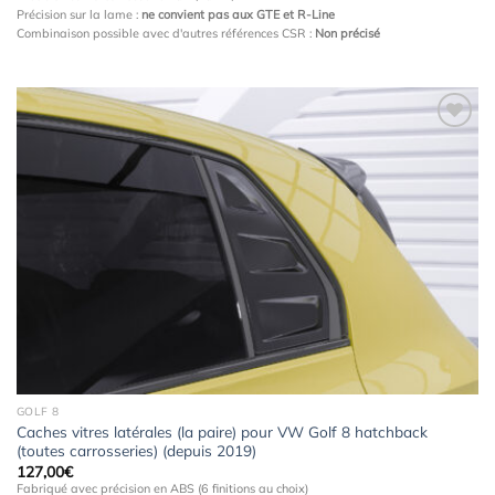
Précision sur la lame :
ne convient pas aux GTE et R-Line
Combinaison possible avec d'autres références CSR :
Non précisé
Ajouter
à la
wishlist
GOLF 8
Caches vitres latérales (la paire) pour VW Golf 8 hatchback
(toutes carrosseries) (depuis 2019)
127,00
€
Fabriqué avec précision en ABS (6 finitions au choix)