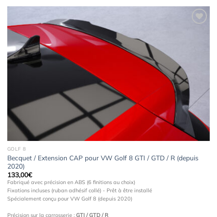
Ajouter
à la
wishlist
GOLF 8
Becquet / Extension CAP pour VW Golf 8 GTI / GTD / R (depuis
2020)
133,00
€
Fabriqué avec précision en ABS (6 finitions au choix)
Fixations incluses (ruban adhésif collé) - Prêt à être installé
Spécialement conçu pour VW Golf 8 (depuis 2020)
Précision sur la carrosserie :
GTI / GTD / R