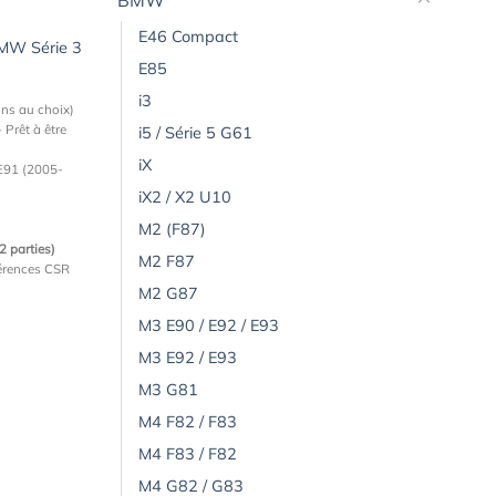
BMW
E46 Compact
BMW Série 3
E85
i3
ons au choix)
 Prêt à être
i5 / Série 5 G61
iX
E91 (2005-
iX2 / X2 U10
M2 (F87)
(2 parties)
M2 F87
férences CSR
M2 G87
M3 E90 / E92 / E93
M3 E92 / E93
M3 G81
M4 F82 / F83
M4 F83 / F82
M4 G82 / G83