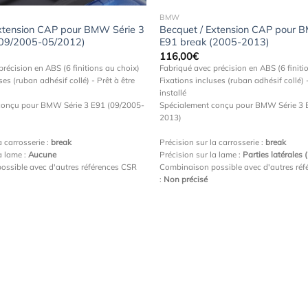
BMW
Extension CAP pour BMW Série 3
Becquet / Extension CAP pour 
(09/2005-05/2012)
E91 break (2005-2013)
116,00
€
précision en ABS (6 finitions au choix)
Fabriqué avec précision en ABS (6 finiti
ses (ruban adhésif collé) - Prêt à être
Fixations incluses (ruban adhésif collé) -
installé
conçu pour BMW Série 3 E91 (09/2005-
Spécialement conçu pour BMW Série 3 
2013)
a carrosserie :
break
Précision sur la carrosserie :
break
a lame :
Aucune
Précision sur la lame :
Parties latérales 
ossible avec d'autres références CSR
Combinaison possible avec d'autres ré
:
Non précisé