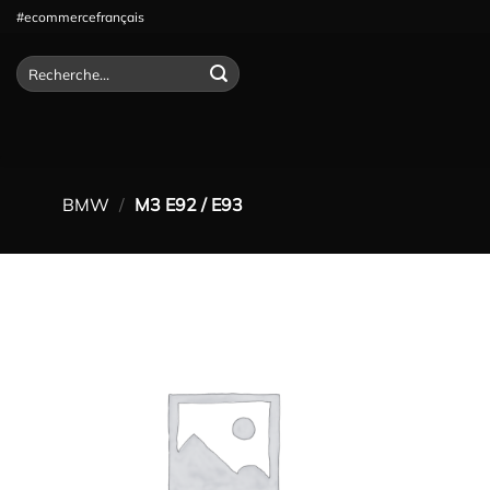
Passer
#ecommercefrançais
au
contenu
Recherche
pour :
BMW
/
M3 E92 / E93
Ajouter
à la
wishlist