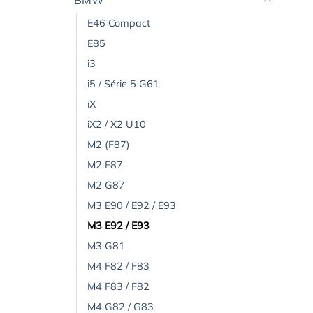
BMW
E46 Compact
E85
i3
i5 / Série 5 G61
iX
iX2 / X2 U10
M2 (F87)
M2 F87
M2 G87
M3 E90 / E92 / E93
M3 E92 / E93
M3 G81
M4 F82 / F83
M4 F83 / F82
M4 G82 / G83