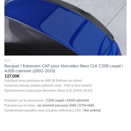
à la
wishlist
CLK
Becquet / Extension CAP pour Mercedes-Benz CLK C209 coupé /
A209 cabriolet (2002-2010)
127,00
€
Fabriqué avec précision en ABS (6 finitions au choix)
Fixations incluses (ruban adhésif collé) - Prêt à être installé
Spécialement conçu pour Mercedes-Benz CLK (2002-2010)
Précision sur la carrosserie :
C209 coupé / A209 cabriolet
Précision sur la lame :
ne convient pas pour AMG / DTM AMG
Combinaison possible avec d'autres références CSR :
Non précisé