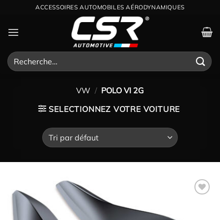
Passer
ACCESSOIRES AUTOMOBILES AÉRODYNAMIQUES
au
contenu
Recherche
pour :
VW
/
POLO VI 2G
SELECTIONNEZ VOTRE VOITURE
Ajouter