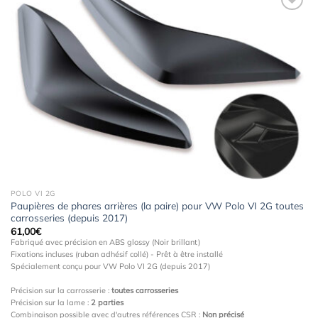
Ajouter
à la
wishlist
POLO VI 2G
Paupières de phares arrières (la paire) pour VW Polo VI 2G toutes
carrosseries (depuis 2017)
61,00
€
Fabriqué avec précision en ABS glossy (Noir brillant)
Fixations incluses (ruban adhésif collé) - Prêt à être installé
Spécialement conçu pour VW Polo VI 2G (depuis 2017)
Précision sur la carrosserie :
toutes carrosseries
Précision sur la lame :
2 parties
Combinaison possible avec d'autres références CSR :
Non précisé