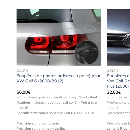
Ajouter
à la
wishlist
GOLF 6
GOLF 6
Paupières de phares arrières (la paire) pour
Paupières d
VW Golf 6 (2008-2012)
VW Golf 6 t
Plus (2008
66,00
€
32,00
€
Fabriqué avec précision en ABS glossy (Noir brillant)
Fabriqué avec 
Fixations incluses (ruban adhésif collé) - Prêt à être
Fixations inclu
installé
installé
Spécialement conçu pour VW Golf 6 (2008-2012)
Spécialement 
Précision sur la carrosserie :
Précision sur l
Précision sur la lame :
4 parties
compris Plus