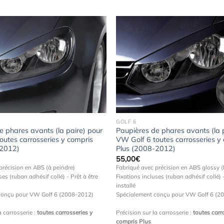
Ajouter
à la
wishlist
GOLF 6
e phares avants (la paire) pour
Paupières de phares avants (la 
outes carrosseries y compris
VW Golf 6 toutes carrosseries y
-2012)
Plus (2008-2012)
55,00
€
précision en ABS (à peindre)
Fabriqué avec précision en ABS glossy (N
ses (ruban adhésif collé) - Prêt à être
Fixations incluses (ruban adhésif collé) -
installé
conçu pour VW Golf 6 (2008-2012)
Spécialement conçu pour VW Golf 6 (2
a carrosserie :
toutes carrosseries y
Précision sur la carrosserie :
toutes carr
compris Plus