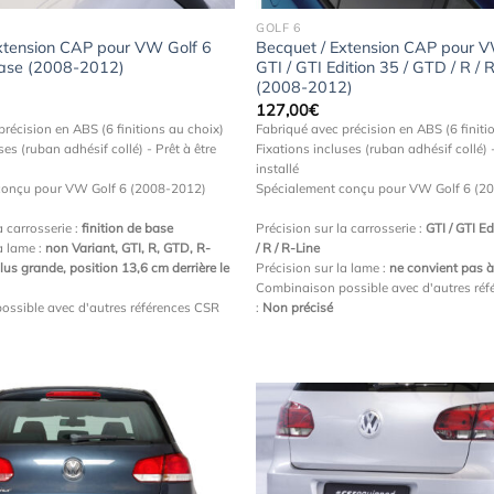
GOLF 6
xtension CAP pour VW Golf 6
Becquet / Extension CAP pour V
 base (2008-2012)
GTI / GTI Edition 35 / GTD / R / 
(2008-2012)
127,00
€
précision en ABS (6 finitions au choix)
Fabriqué avec précision en ABS (6 finiti
ses (ruban adhésif collé) - Prêt à être
Fixations incluses (ruban adhésif collé) -
installé
conçu pour VW Golf 6 (2008-2012)
Spécialement conçu pour VW Golf 6 (2
a carrosserie :
finition de base
Précision sur la carrosserie :
GTI / GTI E
a lame :
non Variant, GTI, R, GTD, R-
/ R / R-Line
plus grande, position 13,6 cm derrière le
Précision sur la lame :
ne convient pas à
Combinaison possible avec d'autres ré
ossible avec d'autres références CSR
:
Non précisé
Ajouter