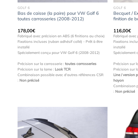
GOLF 6
GOLF 6
Bas de caisse (la paire) pour VW Golf 6
Becquet / E
toutes carrosseries (2008-2012)
finition de
178,00
€
116,00
€
Fabriqué avec précision en ABS (6 finitions au choix)
Fabriqué avec 
Fixations incluses (ruban adhésif collé) - Prêt à être
Fixations inclu
installé
installé
Spécialement conçu pour VW Golf 6 (2008-2012)
Spécialement 
Précision sur la carrosserie :
toutes carrosseries
Précision sur l
Précision sur la lame :
Look TCR
Précision sur l
Combinaison possible avec d'autres références CSR
Line / version 
:
Non précisé
hayon
Combinaison p
:
Non précisé
Ajouter