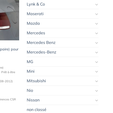
Lynk & Co
Maserati
Ajouter
à la
wishlist
Mazda
Mercedes
Mercedes Benz
 paire) pour
Mercedes-Benz
MG
re)
Mini
 Prêt à être
Mitsubishi
008-2012)
Nio
férences CSR
Nissan
non classé