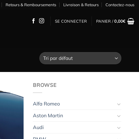
Retours & Remboursements
Livraison & Retours
Contactez-nous
SE CONNECTER
PANIER /
0,00
€
BROWSE
Alfa Romeo
Ajouter
à la
Aston Martin
wishlist
Audi