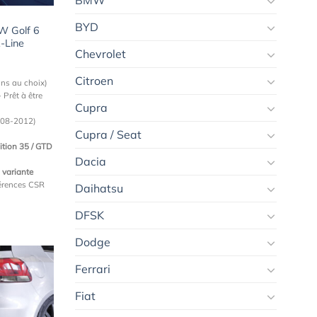
BMW
BYD
W Golf 6
R-Line
Chevrolet
Citroen
ons au choix)
 Prêt à être
Cupra
008-2012)
Cupra / Seat
dition 35 / GTD
Dacia
 variante
férences CSR
Daihatsu
DFSK
Dodge
Ferrari
Fiat
Ajouter