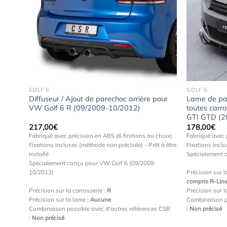
Ajouter
à la
wishlist
GOLF 6
GOLF 6
Diffuseur / Ajout de parechoc arrière pour
Lame de pa
VW Golf 6 R (09/2009-10/2012)
toutes carro
GTI GTD (2
217,00
€
178,00
€
Fabriqué avec précision en ABS (6 finitions au choix)
Fabriqué avec 
Fixations incluses (méthode non précisée) - Prêt à être
Fixations inclus
installé
Spécialement 
Spécialement conçu pour VW Golf 6 (09/2009-
10/2012)
Précision sur l
compris R-Line
Précision sur la carrosserie :
R
Précision sur l
Précision sur la lame :
Aucune
Combinaison p
Combinaison possible avec d'autres références CSR
:
Non précisé
:
Non précisé