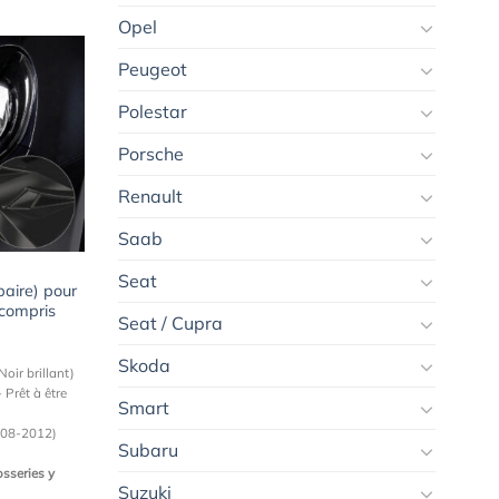
Opel
Peugeot
Polestar
Ajouter
à la
Porsche
wishlist
Renault
Saab
Seat
paire) pour
 compris
Seat / Cupra
Skoda
oir brillant)
 Prêt à être
Smart
008-2012)
Subaru
osseries y
Suzuki