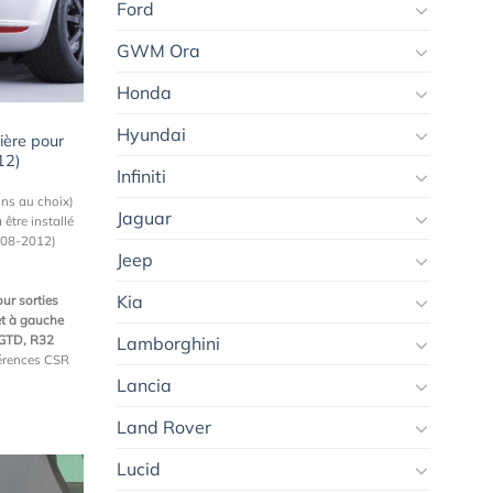
à la
Ford
wishlist
GWM Ora
Honda
Hyundai
ière pour
12)
Infiniti
ons au choix)
Jaguar
 être installé
008-2012)
Jeep
Kia
ur sorties
et à gauche
, GTD, R32
Lamborghini
férences CSR
Lancia
Land Rover
Lucid