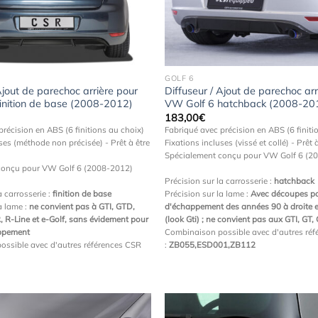
à la
wishlist
GOLF 6
Ajout de parechoc arrière pour
Diffuseur / Ajout de parechoc arr
inition de base (2008-2012)
VW Golf 6 hatchback (2008-20
183,00
€
précision en ABS (6 finitions au choix)
Fabriqué avec précision en ABS (6 finiti
ses (méthode non précisée) - Prêt à être
Fixations incluses (vissé et collé) - Prêt à
Spécialement conçu pour VW Golf 6 (2
conçu pour VW Golf 6 (2008-2012)
Précision sur la carrosserie :
hatchback
a carrosserie :
finition de base
Précision sur la lame :
Avec découpes po
a lame :
ne convient pas à GTI, GTD,
d'échappement des années 90 à droite 
R, R-Line et e-Golf, sans évidement pour
(look Gti) ; ne convient pas aux GTI, GT
appement
Combinaison possible avec d'autres ré
ossible avec d'autres références CSR
:
ZB055,ESD001,ZB112