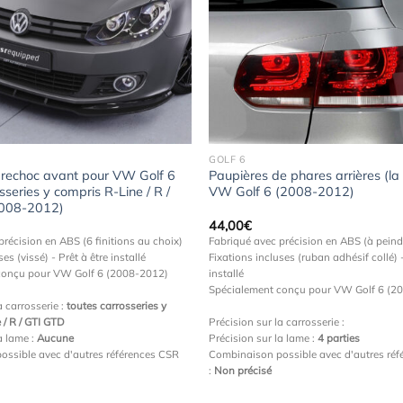
Ajouter
à la
wishlist
GOLF 6
rechoc avant pour VW Golf 6
Paupières de phares arrières (la
sseries y compris R-Line / R /
VW Golf 6 (2008-2012)
008-2012)
44,00
€
précision en ABS (6 finitions au choix)
Fabriqué avec précision en ABS (à peind
es (vissé) - Prêt à être installé
Fixations incluses (ruban adhésif collé) -
conçu pour VW Golf 6 (2008-2012)
installé
Spécialement conçu pour VW Golf 6 (2
a carrosserie :
toutes carrosseries y
 / R / GTI GTD
Précision sur la carrosserie :
a lame :
Aucune
Précision sur la lame :
4 parties
ossible avec d'autres références CSR
Combinaison possible avec d'autres ré
:
Non précisé