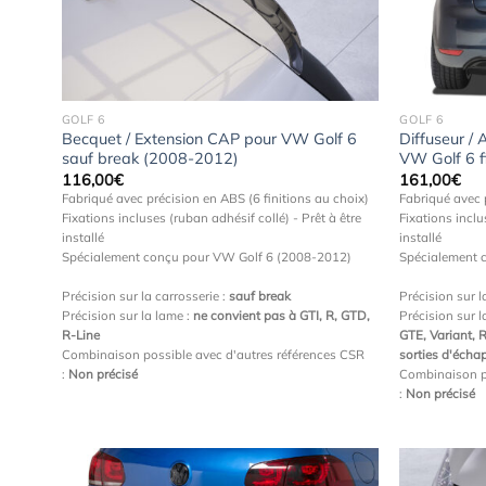
à la
wishlist
GOLF 6
GOLF 6
Becquet / Extension CAP pour VW Golf 6
Diffuseur / 
sauf break (2008-2012)
VW Golf 6 f
116,00
€
161,00
€
Fabriqué avec précision en ABS (6 finitions au choix)
Fabriqué avec 
Fixations incluses (ruban adhésif collé) - Prêt à être
Fixations inclu
installé
installé
Spécialement conçu pour VW Golf 6 (2008-2012)
Spécialement 
Précision sur la carrosserie :
sauf break
Précision sur l
Précision sur la lame :
ne convient pas à GTI, R, GTD,
Précision sur l
R-Line
GTE, Variant, 
Combinaison possible avec d'autres références CSR
sorties d'éch
:
Non précisé
Combinaison p
:
Non précisé