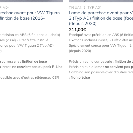
P AD)
TIGUAN 2 (TYP AD)
rechoc avant pour VW Tiguan
Lame de parechoc avant pour 
finition de base (2016-
2 (Typ AD) finition de base (facel
(depuis 2020)
211,00
€
précision en ABS (6 finitions au choix)
Fabriqué avec précision en ABS (6 finiti
es (vissé) - Prêt à être installé
Fixations incluses (vissé) - Prêt à être in
conçu pour VW Tiguan 2 (Typ AD)
Spécialement conçu pour VW Tiguan 2 
0)
(depuis 2020)
a carrosserie :
finition de base
Précision sur la carrosserie :
finition de 
a lame :
ne convient pas au pack R-Line
Précision sur la lame :
ne convient pas 
Combinaison possible avec d'autres ré
ossible avec d'autres références CSR
:
Non précisé