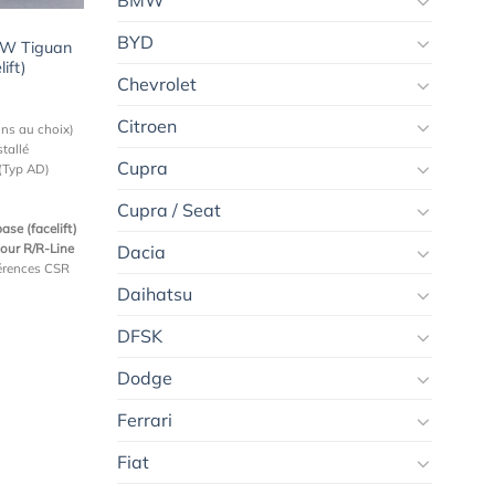
BMW
BYD
VW Tiguan
ift)
Chevrolet
Citroen
ons au choix)
stallé
Cupra
(Typ AD)
Cupra / Seat
base (facelift)
pour R/R-Line
Dacia
férences CSR
Daihatsu
DFSK
Dodge
Ferrari
Fiat