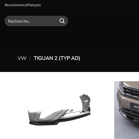
Passer
#ecommercefrançais
au
contenu
Recherche
pour :
VW
/
TIGUAN 2 (TYP AD)
Ajouter
à la
wishlist