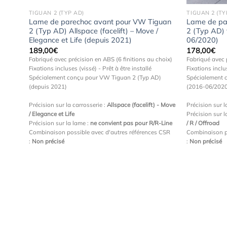
TIGUAN 2 (TYP AD)
TIGUAN 2 (TY
Lame de parechoc avant pour VW Tiguan
Lame de pa
2 (Typ AD) Allspace (facelift) – Move /
2 (Typ AD) 
Elegance et Life (depuis 2021)
06/2020)
189,00
€
178,00
€
Fabriqué avec précision en ABS (6 finitions au choix)
Fabriqué avec 
Fixations incluses (vissé) - Prêt à être installé
Fixations inclus
Spécialement conçu pour VW Tiguan 2 (Typ AD)
Spécialement 
(depuis 2021)
(2016-06/202
Précision sur la carrosserie :
Allspace (facelift) - Move
Précision sur l
/ Elegance et Life
Précision sur l
Précision sur la lame :
ne convient pas pour R/R-Line
/ R / Offroad
Combinaison possible avec d'autres références CSR
Combinaison p
:
Non précisé
:
Non précisé