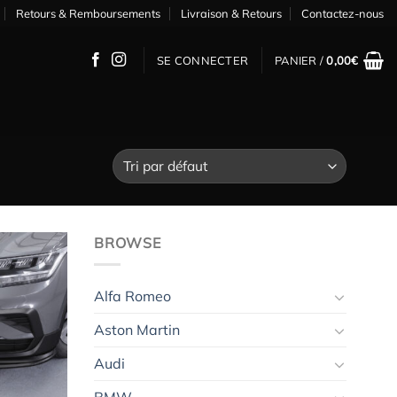
Retours & Remboursements
Livraison & Retours
Contactez-nous
SE CONNECTER
PANIER /
0,00
€
BROWSE
Alfa Romeo
Ajouter
à la
Aston Martin
wishlist
Audi