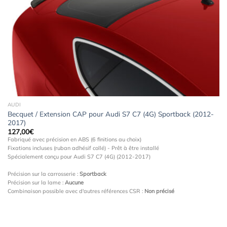
à la
wishlist
AUDI
Becquet / Extension CAP pour Audi S7 C7 (4G) Sportback (2012-
2017)
127,00
€
Fabriqué avec précision en ABS (6 finitions au choix)
Fixations incluses (ruban adhésif collé) - Prêt à être installé
Spécialement conçu pour Audi S7 C7 (4G) (2012-2017)
Précision sur la carrosserie :
Sportback
Précision sur la lame :
Aucune
Combinaison possible avec d'autres références CSR :
Non précisé