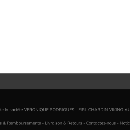
 de la société VERONIQUE RODRIGUES - EIRL CHARDIN VIKING A
rs & Remboursements
-
Livraison & Retours
-
Contactez-nous
-
Notic