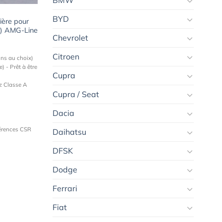
BMW
BYD
ière pour
) AMG-Line
Chevrolet
Citroen
ons au choix)
) - Prêt à être
Cupra
z Classe A
Cupra / Seat
Dacia
férences CSR
Daihatsu
DFSK
Dodge
Ferrari
Fiat