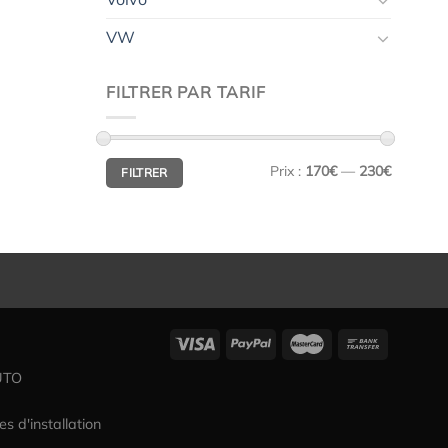
VW
FILTRER PAR TARIF
Prix
Prix
Prix :
170€
—
230€
FILTRER
min
max
UTO
es d'installation