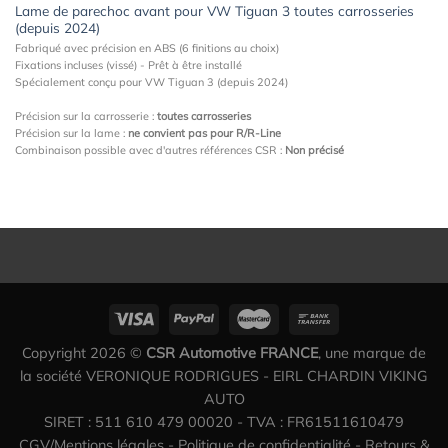
Lame de parechoc avant pour VW Tiguan 3 toutes carrosseries
(depuis 2024)
Fabriqué avec précision en ABS (6 finitions au choix)
Fixations incluses (vissé) - Prêt à être installé
Spécialement conçu pour VW Tiguan 3 (depuis 2024)
Précision sur la carrosserie :
toutes carrosseries
Précision sur la lame :
ne convient pas pour R/R-Line
Combinaison possible avec d'autres références CSR :
Non précisé
Copyright 2026 ©
CSR Automotive FRANCE
, une marque de
la société VERONIQUE RODRIGUES - EIRL CHARDIN VIKING
AUTO
SIRET : 511 610 479 00020 - TVA : FR61511610479
CGV/Mentions légales
-
Politique de confidentialité
-
Retours &