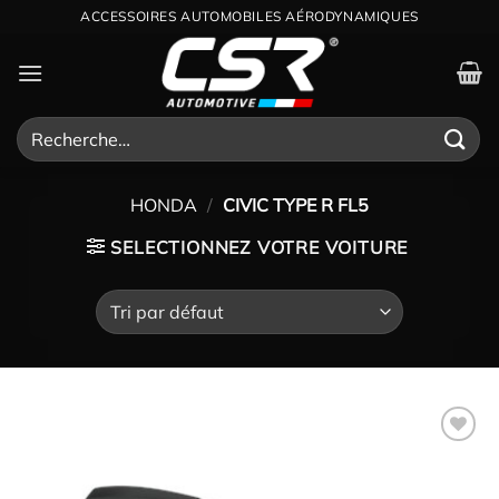
Passer
ACCESSOIRES AUTOMOBILES AÉRODYNAMIQUES
au
contenu
Recherche
pour :
HONDA
/
CIVIC TYPE R FL5
SELECTIONNEZ VOTRE VOITURE
Ajouter