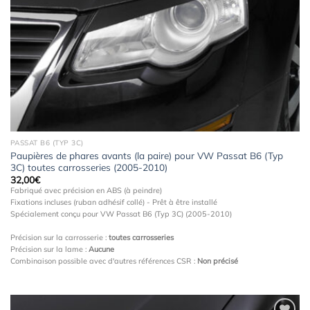
à la
wishlist
PASSAT B6 (TYP 3C)
Paupières de phares avants (la paire) pour VW Passat B6 (Typ
3C) toutes carrosseries (2005-2010)
32,00
€
Fabriqué avec précision en ABS (à peindre)
Fixations incluses (ruban adhésif collé) - Prêt à être installé
Spécialement conçu pour VW Passat B6 (Typ 3C) (2005-2010)
Précision sur la carrosserie :
toutes carrosseries
Précision sur la lame :
Aucune
Combinaison possible avec d'autres références CSR :
Non précisé