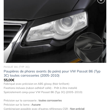
Ajouter
à la
wishlist
PASSAT B6 (TYP 3C)
Paupières de phares avants (la paire) pour VW Passat B6 (Typ
3C) toutes carrosseries (2005-2010)
55,00
€
Fabriqué avec précision en ABS glossy (Noir brillant)
Fixations incluses (ruban adhésif collé) - Prêt à être installé
Spécialement conçu pour VW Passat B6 (Typ 3C) (2005-2010)
Précision sur la carrosserie :
toutes carrosseries
Précision sur la lame :
Aucune
Combinaison possible avec d'autres références CSR :
Non précisé