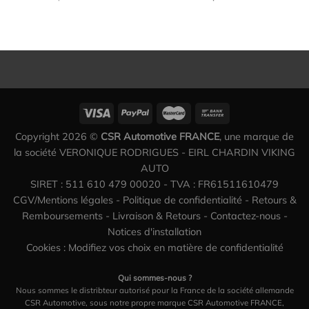
Copyright 2026 ©
CSR Automotive FRANCE
, une marque de
la société VERONIQUE RODRIGUES - EIRL CHARDIN VIKING
AUTO
SIRET : 511 610 479 00020 - TVA : FR61511610479
CGV/Mentions légales
-
Politique de confidentialité
-
Retours &
Remboursements
-
Livraison & Retours
-
Contactez-nous
-
Notices d'installation
Cookies : Modifiez vos choix en matière de confidentialité
Qui sommes-nous ?
Nous sommes le distribteur autorisé pour la France de la société allemande
CSR Automotive, sous notre propre marque CSR Automotive FRANCE,