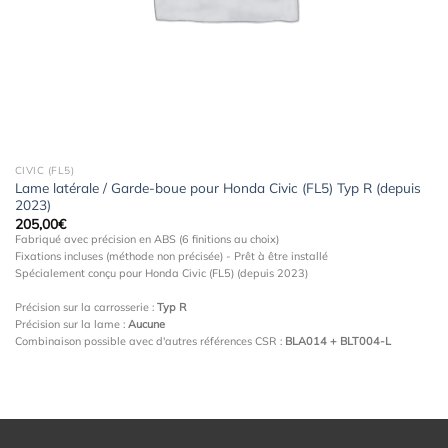
CIVIC (FL5)
Lame latérale / Garde-boue pour Honda Civic (FL5) Typ R (depuis
2023)
205,00
€
Fabriqué avec précision en ABS (6 finitions au choix)
Fixations incluses (méthode non précisée) - Prêt à être installé
Spécialement conçu pour Honda Civic (FL5) (depuis 2023)
Précision sur la carrosserie :
Typ R
Précision sur la lame :
Aucune
Combinaison possible avec d'autres références CSR :
BLA014 + BLT004-L