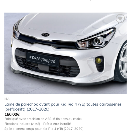
Ajouter
à la
wishlist
KIA
Lame de parechoc avant pour Kia Rio 4 (YB) toutes carrosseries
(préfacelift) (2017-2020)
166,00
€
Fabriqué avec précision en ABS (6 finitions au choix)
Fixations incluses (vissé) - Prêt à être installé
Spécialement conçu pour Kia Rio 4 (YB) (2017-2020)