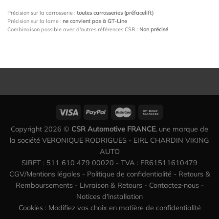
Précision sur la carrosserie :
toutes carrosseries (préfacelift)
Précision sur la lame :
ne convient pas à GT-Line
Combinaison possible avec d'autres références CSR :
Non précisé
Copyright 2026 ©
CSR Automotive FRANCE
, une marque de
la société VERONIQUE RODRIGUES - EIRL CHARDIN VIKING
AUTO
SIRET : 511 610 479 00020 - TVA : FR61511610479
CGV/Mentions légales
-
Politique de confidentialité
-
Retours &
Remboursements
-
Livraison & Retours
-
Contactez-nous
-
Notices d'installation
Cookies : Modifiez vos choix en matière de confidentialité