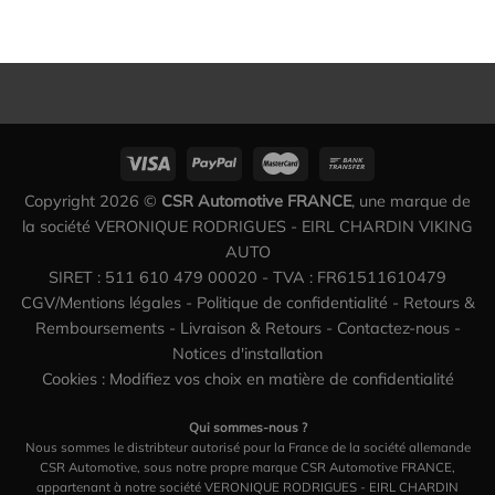
Copyright 2026 ©
CSR Automotive FRANCE
, une marque de
la société VERONIQUE RODRIGUES - EIRL CHARDIN VIKING
AUTO
SIRET : 511 610 479 00020 - TVA : FR61511610479
CGV/Mentions légales
-
Politique de confidentialité
-
Retours &
Remboursements
-
Livraison & Retours
-
Contactez-nous
-
Notices d'installation
Cookies : Modifiez vos choix en matière de confidentialité
Qui sommes-nous ?
Nous sommes le distribteur autorisé pour la France de la société allemande
CSR Automotive, sous notre propre marque CSR Automotive FRANCE,
appartenant à notre société VERONIQUE RODRIGUES - EIRL CHARDIN