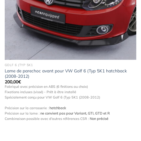
à la
wishlist
GOLF 6 (TYP 5K1
Lame de parechoc avant pour VW Golf 6 (Typ 5K1 hatchback
(2008-2012)
200,00
€
Fabriqué avec précision en ABS (6 finitions au choix)
Fixations incluses (vissé) - Prêt à être installé
Spécialement conçu pour VW Golf 6 (Typ 5K1 (2008-2012)
Précision sur la carrosserie :
hatchback
Précision sur la lame :
ne convient pas pour Variant, GTI, GTD et R
Combinaison possible avec d'autres références CSR :
Non précisé