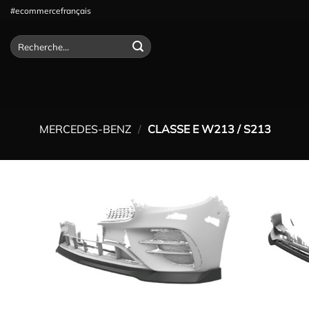
Passer
#ecommercefrançais
au
contenu
Recherche
pour :
MERCEDES-BENZ
/
CLASSE E W213 / S213
Ajouter
à la
wishlist