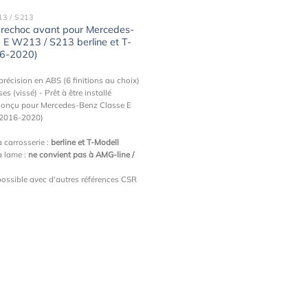
3 / S213
rechoc avant pour Mercedes-
 E W213 / S213 berline et T-
16-2020)
précision en ABS (6 finitions au choix)
es (vissé) - Prêt à être installé
conçu pour Mercedes-Benz Classe E
(2016-2020)
a carrosserie :
berline et T-Modell
a lame :
ne convient pas à AMG-line /
ossible avec d'autres références CSR