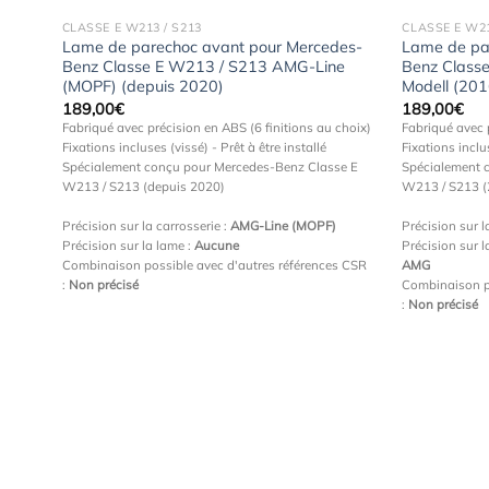
CLASSE E W213 / S213
CLASSE E W21
Lame de parechoc avant pour Mercedes-
Lame de pa
Benz Classe E W213 / S213 AMG-Line
Benz Classe
(MOPF) (depuis 2020)
Modell (20
189,00
€
189,00
€
Fabriqué avec précision en ABS (6 finitions au choix)
Fabriqué avec 
Fixations incluses (vissé) - Prêt à être installé
Fixations inclus
Spécialement conçu pour Mercedes-Benz Classe E
Spécialement 
W213 / S213 (depuis 2020)
W213 / S213 
Précision sur la carrosserie :
AMG-Line (MOPF)
Précision sur l
Précision sur la lame :
Aucune
Précision sur l
Combinaison possible avec d'autres références CSR
AMG
:
Non précisé
Combinaison p
:
Non précisé