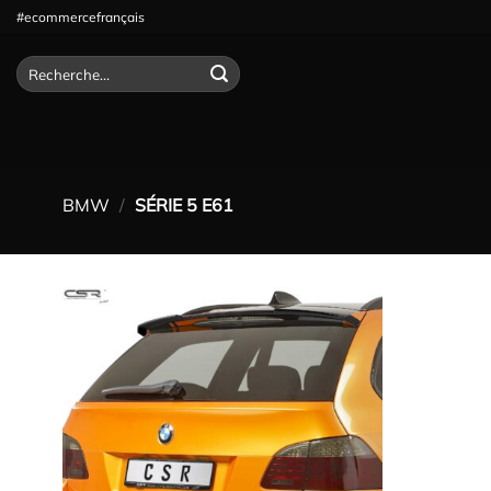
Passer
#ecommercefrançais
au
contenu
Recherche
pour :
BMW
/
SÉRIE 5 E61
Ajouter
à la
wishlist