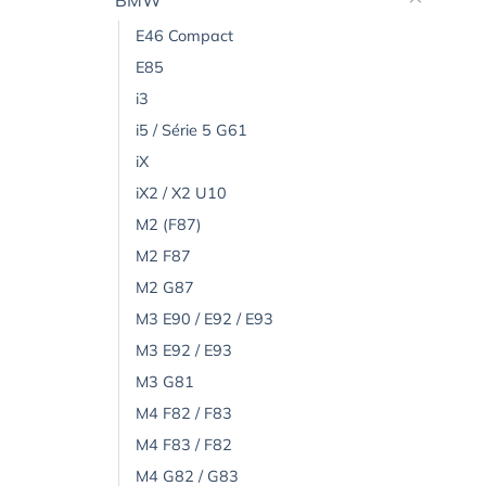
BMW
E46 Compact
E85
i3
i5 / Série 5 G61
iX
iX2 / X2 U10
M2 (F87)
M2 F87
M2 G87
M3 E90 / E92 / E93
M3 E92 / E93
M3 G81
M4 F82 / F83
M4 F83 / F82
M4 G82 / G83