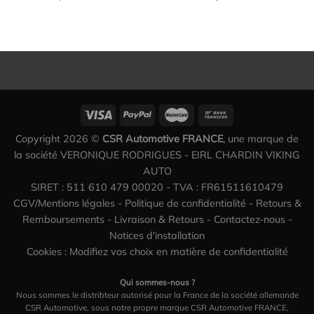
Copyright 2026 ©
CSR Automotive FRANCE
, une marque de
la société VERONIQUE RODRIGUES - EIRL CHARDIN VIKING
AUTO
SIRET : 511 610 479 00020 - TVA : FR61511610479
CGV/Mentions légales
-
Politique de confidentialité
-
Retours &
Remboursements
-
Livraison & Retours
-
Contactez-nous
-
Notices d'installation
Cookies : Modifiez vos choix en matière de confidentialité
Qui sommes-nous ?
Nous sommes le distribteur autorisé pour la France de la société allemande
CSR Automotive, sous notre propre marque CSR Automotive FRANCE,