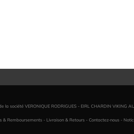
 de la société VERONIQUE RODRIGUES - EIRL CHARDIN VIKING A
rs & Remboursements
-
Livraison & Retours
-
Contactez-nous
-
Notic