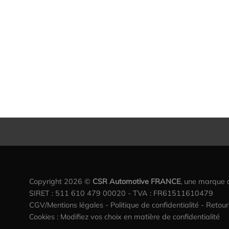
Copyright 2026 ©
CSR Automotive FRANCE
, une marque
SIRET : 511 610 479 00020 - TVA : FR61511610479
CGV/Mentions légales
-
Politique de confidentialité
-
Retou
Cookies : Modifiez vos choix en matière de confidentialité