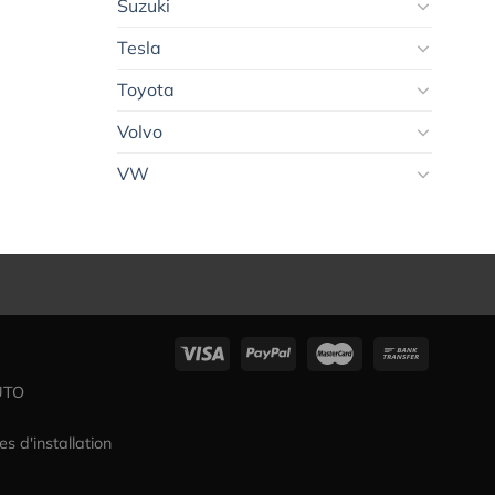
Suzuki
Tesla
Toyota
Volvo
VW
UTO
es d'installation