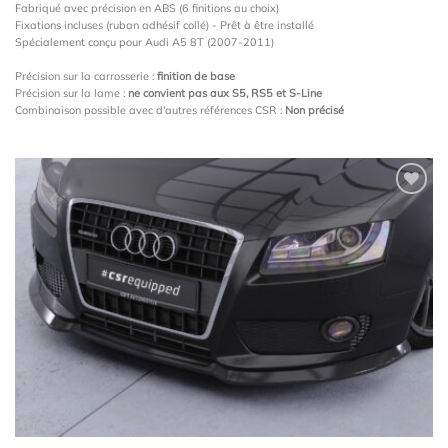
Fabriqué avec précision en ABS (6 finitions au choix)
Fixations incluses (ruban adhésif collé) - Prêt à être installé
Spécialement conçu pour Audi A5 8T (2007-2011)
Précision sur la carrosserie :
finition de base
Précision sur la lame :
ne convient pas aux S5, RS5 et S-Line
Combinaison possible avec d'autres références CSR :
Non précisé
Ajouter
à la
wishlist