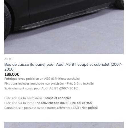
à la
wishlist
A5 8T
Bas de caisse (la paire) pour Audi A5 8T coupé et cabriolet (2007-
2016)
189,00
€
Fabriqué avec précision en ABS (6 finitions au choix)
Fixations incluses (méthode non précisée) - Prêt à être installé
Spécialement conçu pour Audi A5 8T (2007-2016)
Précision sur la carrosserie :
coupé et cabriolet
Précision sur la lame :
ne convient pas aux S-Line, S5 et RS5
Combinaison possible avec d'autres références CSR :
Non précisé