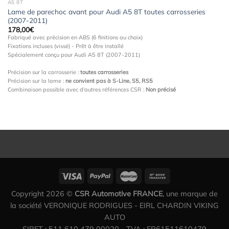
A5 8T
Lame de parechoc avant pour Audi A5 8T toutes carrosseries
(2007-2011)
178,00
€
Fabriqué avec précision en ABS (6 finitions au choix)
Fixations incluses (vissé) - Prêt à être installé
Spécialement conçu pour Audi A5 8T (2007-2011)
Précision sur la carrosserie :
toutes carrosseries
Précision sur la lame :
ne convient pas à S-Line, S5, RS5
Combinaison possible avec d'autres références CSR :
Non précisé
Copyright 2026 ©
CSR Automotive FRANCE
, une marque de
la société VERONIQUE RODRIGUES - EIRL CHARDIN VIKING
AUTO
SIRET : 511 610 479 00020 - TVA : FR61511610479