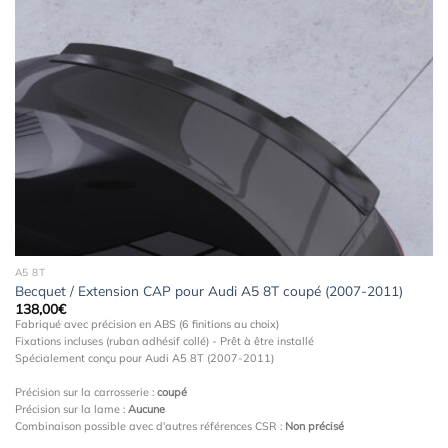
Ajouter
à la
wishlist
A5 8T
Becquet / Extension CAP pour Audi A5 8T coupé (2007-2011)
138,00
€
Fabriqué avec précision en ABS (6 finitions au choix)
Fixations incluses (ruban adhésif collé) - Prêt à être installé
Spécialement conçu pour Audi A5 8T (2007-2011)
Précision sur la carrosserie :
coupé
Précision sur la lame :
Aucune
Combinaison possible avec d'autres références CSR :
Non précisé