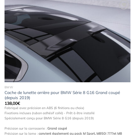
Ajouter
à la
wishlist
BMW
Cache de lunette arrière pour BMW Série 8 G16 Grand coupé
(depuis 2019)
138,00
€
Fabriqué avec précision en ABS (6 finitions au choix)
Fixations incluses (ruban adhésif collé) - Prêt à être installé
Spécialement conçu pour BMW Série 8 G16 (depuis 2019)
Précision sur la carrosserie :
Grand coupé
Précision sur la lame :
convient également au pack M Sport, M850i ????et M8