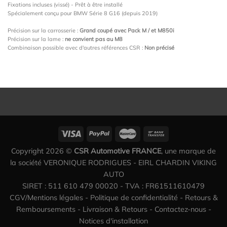
Fixations incluses (vissé) - Prêt à être installé
Spécialement conçu pour BMW Série 8 G16 (depuis 2019)
Précision sur la carrosserie :
Grand coupé avec Pack M / et M850i
Précision sur la lame :
ne convient pas au M8
Combinaison possible avec d'autres références CSR :
Non précisé
Copyright 2026 ©
CSR Automotive FRANCE
, une marque de
la société VERONIQUE RODRIGUES - EIRL CHARDIN VIKING
AUTO
SIRET : 511 610 479 00020 - TVA : FR61511610479
CGV/Mentions légales
-
Politique de confidentialité
-
Retours &
Remboursements
-
Livraison & Retours
-
Contactez-nous
-
Notices d'installation