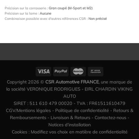
Précision sur la carrosserie :
Gran coupé (M-Sport et M2)
Précision sur la lame :
Aucune
Combinaison possible avec d'autres références CSR :
Non précisé
Copyright 2026 ©
CSR Automotive FRANCE
, une marque de
la société VERONIQUE RODRIGUES - EIRL CHARDIN VIKING
AUTO
SIRET : 511 610 479 00020 - TVA : FR61511610479
CGV/Mentions légales
-
Politique de confidentialité
-
Retours &
Remboursements
-
Livraison & Retours
-
Contactez-nous
-
Notices d'installation
Cookies : Modifiez vos choix en matière de confidentialité