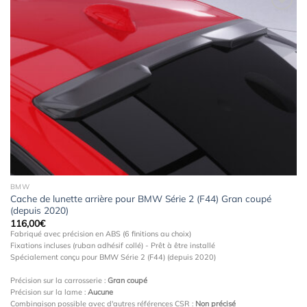
Ajouter
à la
wishlist
BMW
Cache de lunette arrière pour BMW Série 2 (F44) Gran coupé
(depuis 2020)
116,00
€
Fabriqué avec précision en ABS (6 finitions au choix)
Fixations incluses (ruban adhésif collé) - Prêt à être installé
Spécialement conçu pour BMW Série 2 (F44) (depuis 2020)
Précision sur la carrosserie :
Gran coupé
Précision sur la lame :
Aucune
Combinaison possible avec d'autres références CSR :
Non précisé