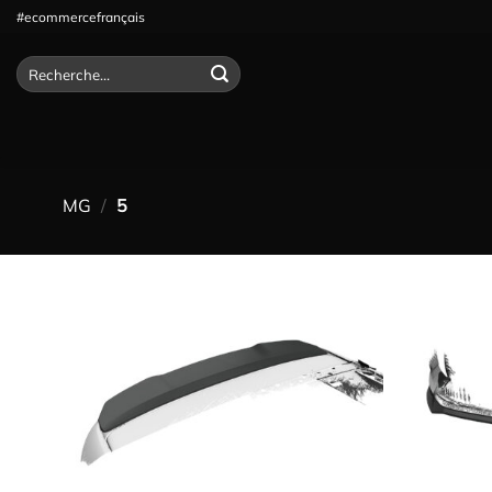
Passer
#ecommercefrançais
au
contenu
Recherche
pour :
MG
/
5
Ajouter
à la
wishlist