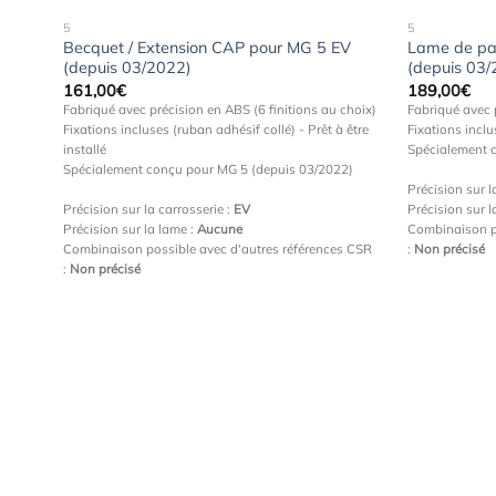
5
5
Becquet / Extension CAP pour MG 5 EV
Lame de pa
(depuis 03/2022)
(depuis 03
161,00
€
189,00
€
Fabriqué avec précision en ABS (6 finitions au choix)
Fabriqué avec 
Fixations incluses (ruban adhésif collé) - Prêt à être
Fixations inclus
installé
Spécialement 
Spécialement conçu pour MG 5 (depuis 03/2022)
Précision sur l
Précision sur la carrosserie :
EV
Précision sur l
Précision sur la lame :
Aucune
Combinaison p
Combinaison possible avec d'autres références CSR
:
Non précisé
:
Non précisé