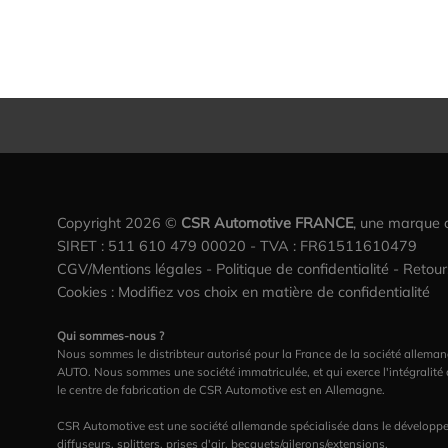
Copyright 2026 ©
CSR Automotive FRANCE
, une marque
SIRET : 511 610 479 00020 - TVA : FR61511610479
CGV/Mentions légales
-
Politique de confidentialité
-
Retou
Cookies : Modifiez vos choix en matière de confidentialité
Qui sommes-nous ?
Nous sommes le distribteur autorisé pour la France de la société al
AUTO. Nous sommes une société immatriculée, et qui exerce l'intégralité
le centre de fabrication de CSR Automotive est en Allemagne.
CSR Automotive est une société allemande spécialisée dans le développem
diffuseurs, splitters, prises d'air, becquets/ailerons/extensions.