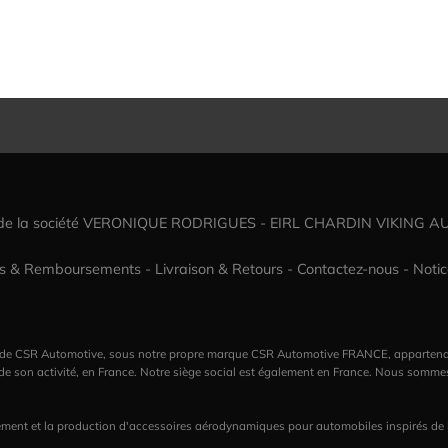
 de la société VERONIQUE RODRIGUES - EIRL CHARDIN VIKING A
rs & Remboursements
-
Livraison & Retours
-
Contactez-nous
-
Notic
lemande CSR Automotive, sous notre propre marque CSR Automotive FRANCE, appar
 de son activité, en France. Notre siège social est également en France. Nous somme
ent et la production d'accessoires aérodynamiques pour automobiles inspirés de la 