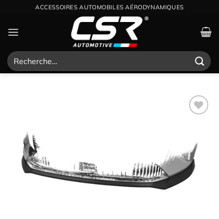
Passer
ACCESSOIRES AUTOMOBILES AÉRODYNAMIQUES
au
contenu
Recherche
pour :
Ajouter
à la
wishlist