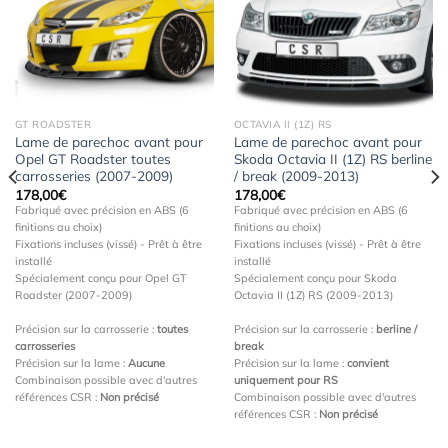
Ajouter
Ajouter
à la
à la
wishlist
wishlist
GT ROADSTER
OCTAVIA II (1Z) RS
Lame de parechoc avant pour
Lame de parechoc avant pour
Opel GT Roadster toutes
Skoda Octavia II (1Z) RS berline
carrosseries (2007-2009)
/ break (2009-2013)
178,00
€
178,00
€
Fabriqué avec précision en ABS (6
Fabriqué avec précision en ABS (6
finitions au choix)
finitions au choix)
Fixations incluses (vissé) - Prêt à être
Fixations incluses (vissé) - Prêt à être
installé
installé
Spécialement conçu pour Opel GT
Spécialement conçu pour Skoda
Roadster (2007-2009)
Octavia II (1Z) RS (2009-2013)
Précision sur la carrosserie :
toutes
Précision sur la carrosserie :
berline /
carrosseries
break
Précision sur la lame :
Aucune
Précision sur la lame :
convient
Combinaison possible avec d'autres
uniquement pour RS
références CSR :
Non précisé
Combinaison possible avec d'autres
références CSR :
Non précisé