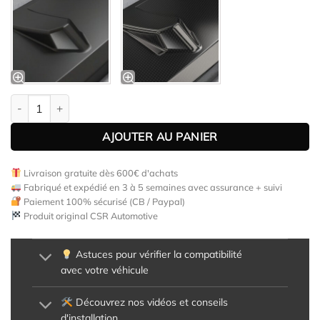
quantité de Lame de parechoc avant pour MG 5 EV (depuis 03/
AJOUTER AU PANIER
Livraison gratuite dès 600€ d'achats
Fabriqué et expédié en 3 à 5 semaines avec assurance + suivi
Paiement 100% sécurisé (CB / Paypal)
Produit original CSR Automotive
Astuces pour vérifier la compatibilité
avec votre véhicule
Découvrez nos vidéos et conseils
d'installation