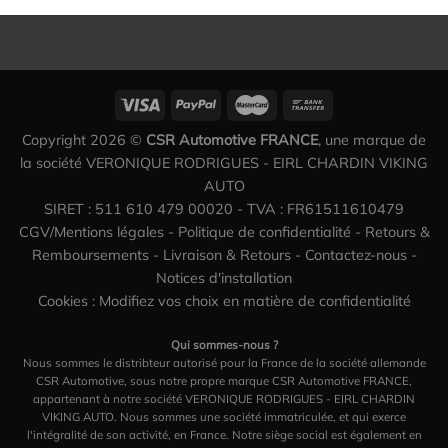
Copyright 2026 ©
CSR Automotive FRANCE
, une marque de
la société VERONIQUE RODRIGUES - EIRL CHARDIN VIKING
AUTO
SIRET : 511 610 479 00020 - TVA : FR61511610479
CGV/Mentions légales
-
Politique de confidentialité
-
Retours &
Remboursements
-
Livraison & Retours
-
Contactez-nous
-
Notices d'installation
Cookies : Modifiez vos choix en matière de confidentialité
Qui sommes-nous ?
Nous sommes le distribteur autorisé pour la France de la société allemande
CSR Automotive, sous notre propre marque CSR Automotive FRANCE,
appartenant à notre société VERONIQUE RODRIGUES - EIRL CHARDIN
VIKING AUTO. Nous sommes une société immatriculée, et qui exerce
l'intégralité de son activité, en France. Notre siège social est également en