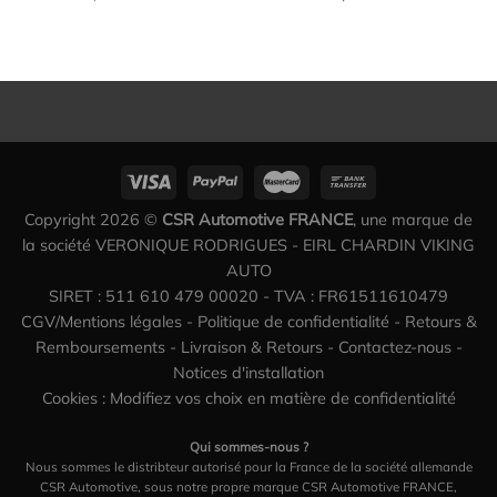
Copyright 2026 ©
CSR Automotive FRANCE
, une marque de
la société VERONIQUE RODRIGUES - EIRL CHARDIN VIKING
AUTO
SIRET : 511 610 479 00020 - TVA : FR61511610479
CGV/Mentions légales
-
Politique de confidentialité
-
Retours &
Remboursements
-
Livraison & Retours
-
Contactez-nous
-
Notices d'installation
Cookies : Modifiez vos choix en matière de confidentialité
Qui sommes-nous ?
Nous sommes le distribteur autorisé pour la France de la société allemande
CSR Automotive, sous notre propre marque CSR Automotive FRANCE,