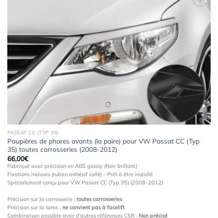
Ajouter
à la
wishlist
PASSAT CC (TYP 35)
Paupières de phares avants (la paire) pour VW Passat CC (Typ
35) toutes carrosseries (2008-2012)
66,00
€
Fabriqué avec précision en ABS glossy (Noir brillant)
Fixations incluses (ruban adhésif collé) - Prêt à être installé
Spécialement conçu pour VW Passat CC (Typ 35) (2008-2012)
Précision sur la carrosserie :
toutes carrosseries
Précision sur la lame :
ne convient pas à facelift
Combinaison possible avec d'autres références CSR :
Non précisé