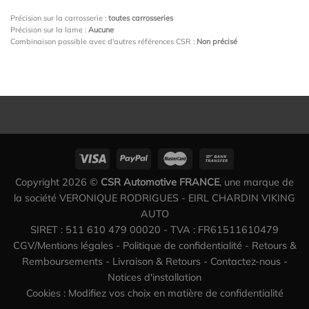
Précision sur la carrosserie :
toutes carrosseries
Précision sur la lame :
Aucune
Combinaison possible avec d'autres références CSR :
Non précisé
Copyright 2026 ©
CSR Automotive FRANCE
, une marque de
la société VERONIQUE RODRIGUES - EIRL CHARDIN VIKING
AUTO
SIRET : 511 610 479 00020 - TVA : FR61511610479
CGV/Mentions légales
-
Politique de confidentialité
-
Retours &
Remboursements
-
Livraison & Retours
-
Contactez-nous
-
Notices d'installation
Cookies : Modifiez vos choix en matière de confidentialité