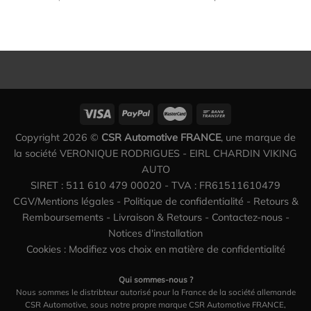
Copyright 2026 ©
CSR Automotive FRANCE
, une marque de
la société VERONIQUE RODRIGUES - EIRL CHARDIN VIKING
AUTO
SIRET : 511 610 479 00020 - TVA : FR61511610479
CGV/Mentions légales
-
Politique de confidentialité
-
Retours &
Remboursements
-
Livraison & Retours
-
Contactez-nous
-
Notices d'installation
Cookies : Modifiez vos choix en matière de confidentialité
Qui sommes-nous ?
Nous sommes le distribteur autorisé pour la France de la société allemande
CSR Automotive, sous notre propre marque CSR Automotive FRANCE,