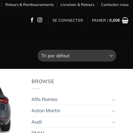
Retours & Remboursements
Livraison & Retours
Contactez-nous
SE CONNECTER
PANIER /
0,00
€
BROWSE
Alfa Romeo
Ajouter
à la
Aston Martin
wishlist
Audi