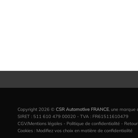
Copyright 2026 ©
CSR Automotive FRANCE
, une marque
SIRET : 511 610 479 00020 - TVA : FR61511610479
CGV/Mentions légales
-
Politique de confidentialité
-
Retou
Cookies : Modifiez vos choix en matière de confidentialité