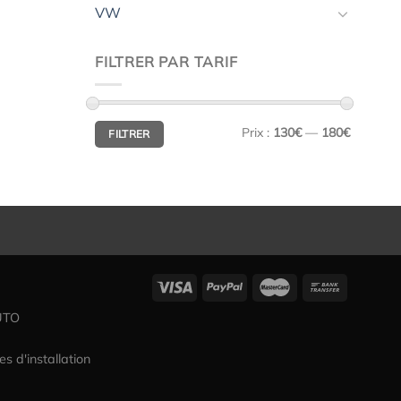
VW
FILTRER PAR TARIF
Prix
Prix
Prix :
130€
—
180€
FILTRER
min
max
UTO
es d'installation