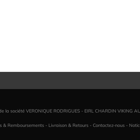
 de la société VERONIQUE RODRIGUES - EIRL CHARDIN VIKING A
rs & Remboursements
-
Livraison & Retours
-
Contactez-nous
-
Notic