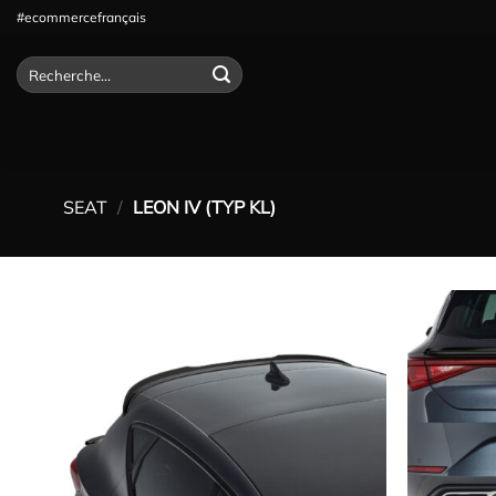
Passer
#ecommercefrançais
au
contenu
Recherche
pour :
SEAT
/
LEON IV (TYP KL)
Ajouter
à la
wishlist