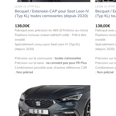
LEON IV (TYP KL)
LEON IV (TYP 
Becquet / Extension CAP pour Seat Leon IV
Becquet / E
(Typ KL) toutes carrosseries (depuis 2020)
(Typ KL) to
138,00
€
138,00
€
Fabriqué avec précision en ABS (6 finitions au choix)
Fabriqué avec 
Fixations incluses (ruban adhésif collé) - Prêt à être
Fixations inclu
installé
installé
Spécialement conçu pour Seat Leon IV (Typ KL)
Spécialement c
(depuis 2020)
(depuis 2020)
Précision sur la carrosserie :
toutes carrosseries
Précision sur l
Précision sur la lame :
ne convient pas pour FR Plus
Précision sur l
Combinaison possible avec d'autres références CSR
Combinaison p
:
Non précisé
:
Non précisé
Ajouter
à la
wishlist