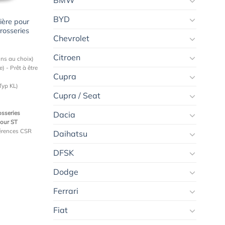
BMW
BYD
ière pour
rosseries
Chevrolet
Citroen
ons au choix)
) - Prêt à être
Cupra
Typ KL)
Cupra / Seat
osseries
Dacia
pour ST
férences CSR
Daihatsu
DFSK
Dodge
Ferrari
Fiat