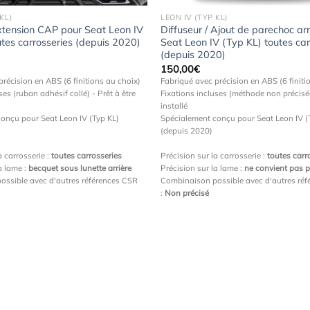
KL)
LEON IV (TYP KL)
xtension CAP pour Seat Leon IV
Diffuseur / Ajout de parechoc arr
utes carrosseries (depuis 2020)
Seat Leon IV (Typ KL) toutes car
(depuis 2020)
150,00
€
précision en ABS (6 finitions au choix)
Fabriqué avec précision en ABS (6 finiti
ses (ruban adhésif collé) - Prêt à être
Fixations incluses (méthode non précisée
installé
onçu pour Seat Leon IV (Typ KL)
Spécialement conçu pour Seat Leon IV (
(depuis 2020)
a carrosserie :
toutes carrosseries
Précision sur la carrosserie :
toutes carr
a lame :
becquet sous lunette arrière
Précision sur la lame :
ne convient pas 
ossible avec d'autres références CSR
Combinaison possible avec d'autres ré
:
Non précisé