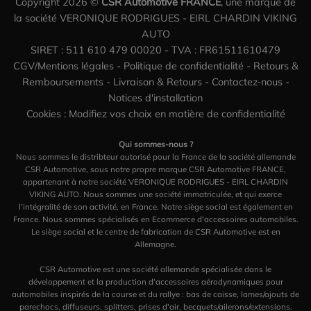
Copyright 2026 ©
CSR Automotive FRANCE
, une marque de
la société VERONIQUE RODRIGUES - EIRL CHARDIN VIKING
AUTO
SIRET : 511 610 479 00020 - TVA : FR61511610479
CGV/Mentions légales
-
Politique de confidentialité
-
Retours &
Remboursements
-
Livraison & Retours
-
Contactez-nous
-
Notices d'installation
Cookies : Modifiez vos choix en matière de confidentialité
Qui sommes-nous ?
Nous sommes le distribteur autorisé pour la France de la société allemande
CSR Automotive, sous notre propre marque CSR Automotive FRANCE,
appartenant à notre société VERONIQUE RODRIGUES - EIRL CHARDIN
VIKING AUTO. Nous sommes une société immatriculée, et qui exerce
l'intégralité de son activité, en France. Notre siège social est également en
France. Nous sommes spécialisés en Ecommerce d'accessoires automobiles.
Le siège social et le centre de fabrication de CSR Automotive est en
Allemagne.
CSR Automotive est une société allemande spécialisée dans le
développement et la production d'accessoires aérodynamiques pour
automobiles inspirés de la course et du rallye : bas de caisse, lames/ajouts de
parechocs, diffuseurs, splitters, prises d'air, becquets/ailerons/extensions.