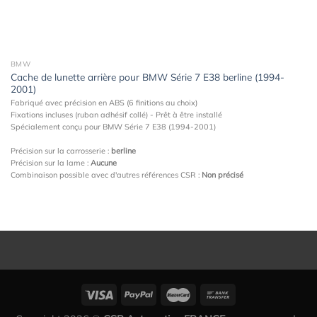
BMW
Cache de lunette arrière pour BMW Série 7 E38 berline (1994-
2001)
Fabriqué avec précision en ABS (6 finitions au choix)
Fixations incluses (ruban adhésif collé) - Prêt à être installé
Spécialement conçu pour BMW Série 7 E38 (1994-2001)
Précision sur la carrosserie :
berline
Précision sur la lame :
Aucune
Combinaison possible avec d'autres références CSR :
Non précisé