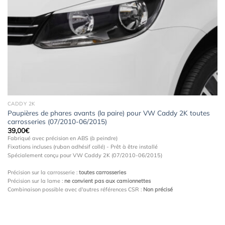
à la
wishlist
CADDY 2K
Paupières de phares avants (la paire) pour VW Caddy 2K toutes
carrosseries (07/2010-06/2015)
39,00
€
Fabriqué avec précision en ABS (à peindre)
Fixations incluses (ruban adhésif collé) - Prêt à être installé
Spécialement conçu pour VW Caddy 2K (07/2010-06/2015)
Précision sur la carrosserie :
toutes carrosseries
Précision sur la lame :
ne convient pas aux camionnettes
Combinaison possible avec d'autres références CSR :
Non précisé