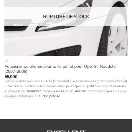
à la
wishlist
RUPTURE DE STOCK
GT
Paupières de phares avants (la paire) pour Opel GT Roadster
(2007-2009)
55,00
€
Fabriqué avec précision en ABS (à peindre) Fixations incluses (ruban adhésif collé)
- Prêt à être installé Spécialement conçu pour Opel GT (2007-2009) Précision sur
la carrosserie :
Roadster
Précision sur la lame :
Aucune
Combinaison possible avec
d'autres références CSR :
Non précisé