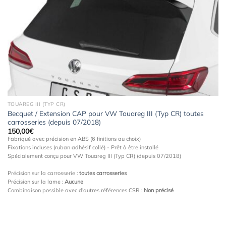
à la
wishlist
TOUAREG III (TYP CR)
Becquet / Extension CAP pour VW Touareg III (Typ CR) toutes
carrosseries (depuis 07/2018)
150,00
€
Fabriqué avec précision en ABS (6 finitions au choix)
Fixations incluses (ruban adhésif collé) - Prêt à être installé
Spécialement conçu pour VW Touareg III (Typ CR) (depuis 07/2018)
Précision sur la carrosserie :
toutes carrosseries
Précision sur la lame :
Aucune
Combinaison possible avec d'autres références CSR :
Non précisé