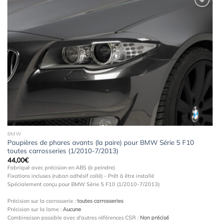
Ajouter
à la
wishlist
BMW
Paupières de phares avants (la paire) pour BMW Série 5 F10
toutes carrosseries (1/2010-7/2013)
44,00
€
Fabriqué avec précision en ABS (à peindre)
Fixations incluses (ruban adhésif collé) - Prêt à être installé
Spécialement conçu pour BMW Série 5 F10 (1/2010-7/2013)
Précision sur la carrosserie :
toutes carrosseries
Précision sur la lame :
Aucune
Combinaison possible avec d'autres références CSR :
Non précisé