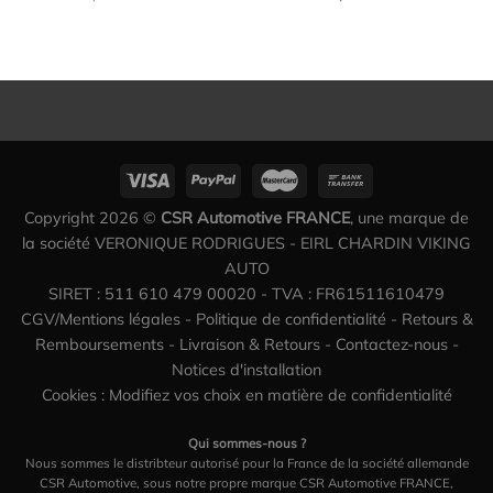
Copyright 2026 ©
CSR Automotive FRANCE
, une marque de
la société VERONIQUE RODRIGUES - EIRL CHARDIN VIKING
AUTO
SIRET : 511 610 479 00020 - TVA : FR61511610479
CGV/Mentions légales
-
Politique de confidentialité
-
Retours &
Remboursements
-
Livraison & Retours
-
Contactez-nous
-
Notices d'installation
Cookies : Modifiez vos choix en matière de confidentialité
Qui sommes-nous ?
Nous sommes le distribteur autorisé pour la France de la société allemande
CSR Automotive, sous notre propre marque CSR Automotive FRANCE,