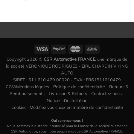
Copyright 2026 ©
CSR Automotive FRANCE
, une marque de
la société VERONIQUE RODRIGUES - EIRL CHARDIN VIKING
AUTO
SIRET : 511 610 479 00020 - TVA : FR61511610479
CGV/Mentions légales
-
Politique de confidentialité
-
Retours &
Remboursements
-
Livraison & Retours
-
Contactez-nous
-
Notices d'installation
Cookies : Modifiez vos choix en matière de confidentialité
Qui sommes-nous ?
Nous sommes le distribteur autorisé pour la France de la société allemande
CSR Automotive, sous notre propre marque CSR Automotive FRANCE,