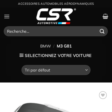
Passer
ACCESSOIRES AUTOMOBILES AÉRODYNAMIQUES
au
contenu
Recherche
pour :
BMW
/
M3 G81
SELECTIONNEZ VOTRE VOITURE
Ajouter