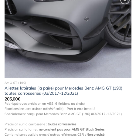
Ajouter
à la
wishlist
AMG GT (190)
Ailettes latérales (la paire) pour Mercedes Benz AMG GT (190)
toutes carrosseries (03/2017-12/2021)
205,00
€
Fabriqué avec précision en ABS (6 finitions au choix)
Fixations incluses (ruban adhésif collé) - Prêt à être installé
Spécialement conçu pour Mercedes Benz AMG GT (190) (03/2017-12/2021)
Précision sur la carrosserie :
toutes carrosseries
Précision sur la lame :
ne convient pas pour AMG GT Black Series
Combinaison possible avec d'autres références CSR :
Non précisé