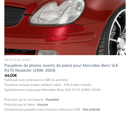
à la
wishlist
MERCEDES BENZ
Paupières de phares avants (la paire) pour Mercedes Benz SLK
R170 Roadster (1996-2004)
44,00
€
Fabriqué avec précision en ABS (à peindre)
Fixations incluses (ruban adhésif collé) - Prêt à être installé
Spécialement conçu pour Mercedes Benz SLK R170 (1996-2004)
Précision sur la carrosserie :
Roadster
Précision sur la lame :
Aucune
Combinaison possible avec d'autres références CSR :
Non précisé