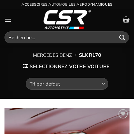
Passer
ACCESSOIRES AUTOMOBILES AÉRODYNAMIQUES
au
contenu
Recherche
pour :
MERCEDES BENZ
/
SLK R170
SELECTIONNEZ VOTRE VOITURE
Ajouter