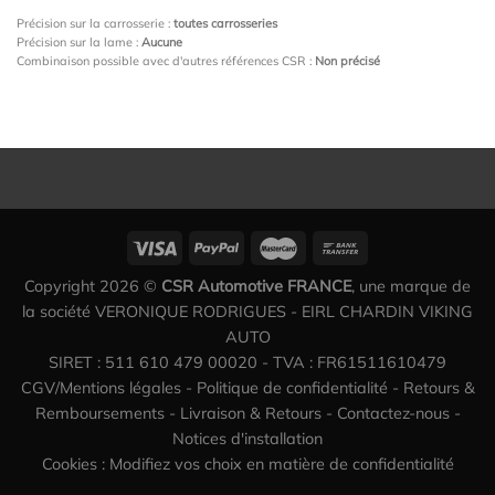
Précision sur la carrosserie :
toutes carrosseries
Précision sur la lame :
Aucune
Combinaison possible avec d'autres références CSR :
Non précisé
Copyright 2026 ©
CSR Automotive FRANCE
, une marque de
la société VERONIQUE RODRIGUES - EIRL CHARDIN VIKING
AUTO
SIRET : 511 610 479 00020 - TVA : FR61511610479
CGV/Mentions légales
-
Politique de confidentialité
-
Retours &
Remboursements
-
Livraison & Retours
-
Contactez-nous
-
Notices d'installation
Cookies : Modifiez vos choix en matière de confidentialité