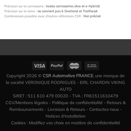
Précision sur la carrosserie :
toutes carrosseries (4xe et e-Hybrid)
Précision sur la lame :
ne convient pas à Overland et Trailhawk
Combinaison possible avec d'autres références CSR :
Non précisé
Copyright 2026 ©
CSR Automotive FRANCE
, une marque de
la société VERONIQUE RODRIGUES - EIRL CHARDIN VIKING
AUTO
SIRET : 511 610 479 00020 - TVA : FR61511610479
CGV/Mentions légales
-
Politique de confidentialité
-
Retours &
Remboursements
-
Livraison & Retours
-
Contactez-nous
-
Notices d'installation
Cookies : Modifiez vos choix en matière de confidentialité