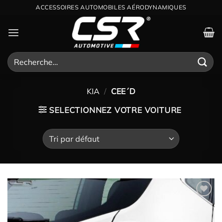
Passer
ACCESSOIRES AUTOMOBILES AÉRODYNAMIQUES
au
contenu
Recherche
pour :
KIA
/
CEE´D
SELECTIONNEZ VOTRE VOITURE
Ajouter