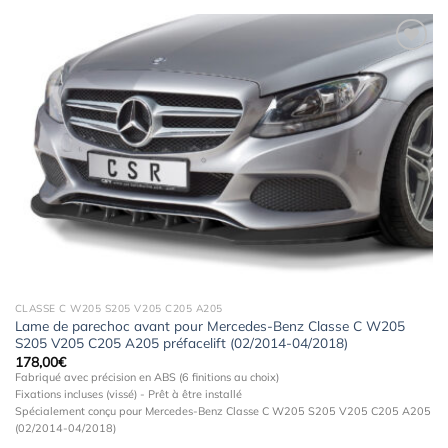
Ajouter
à la
wishlist
CLASSE C W205 S205 V205 C205 A205
Lame de parechoc avant pour Mercedes-Benz Classe C W205
S205 V205 C205 A205 préfacelift (02/2014-04/2018)
178,00
€
Fabriqué avec précision en ABS (6 finitions au choix)
Fixations incluses (vissé) - Prêt à être installé
Spécialement conçu pour Mercedes-Benz Classe C W205 S205 V205 C205 A205
(02/2014-04/2018)