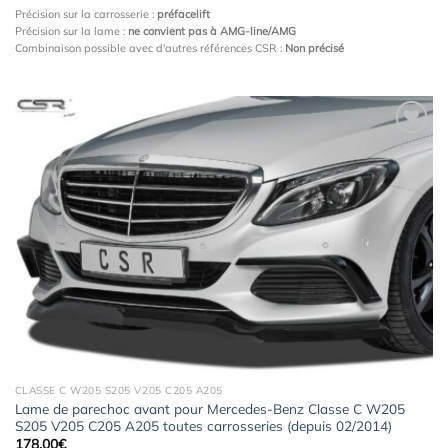
Précision sur la carrosserie :
préfacelift
Précision sur la lame :
ne convient pas à AMG-line/AMG
Combinaison possible avec d'autres références CSR :
Non précisé
Ajouter
à la
wishlist
CLASSE C W205 S205 V205 C205 A205
Lame de parechoc avant pour Mercedes-Benz Classe C W205
S205 V205 C205 A205 toutes carrosseries (depuis 02/2014)
178,00
€