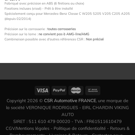
Fabriqué avec précision en ABS (6 finitions au choix)
Fixations incluses (vissé) - Prêt à être installé
Spécialement conçu pour Mercedes-Benz Classe C W205 S205 V205 C205 A205
(depuis 02/2014)
Précision sur la carrosserie :
toutes carrosseries
Précision sur la lame :
ne convient pas à AMG-line/AMG
Combinaison possible avec d'autres références CSR :
Non précisé
Copyright 2026 ©
CSR Automotive FRANCE
, une marque de
la société VERONIQUE RODRIGUES - EIRL CHARDIN VIKING
AUTO
SIRET : 511 610 479 00020 - TVA : FR61511610479
CGV/Mentions légales
-
Politique de confidentialité
-
Retours &