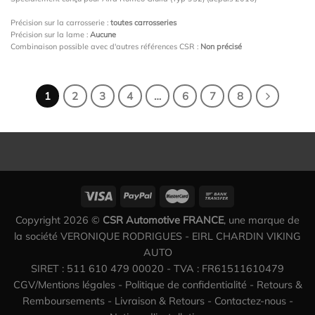
Précision sur la carrosserie :
toutes carrosseries
Précision sur la lame :
Aucune
Combinaison possible avec d'autres références CSR :
Non précisé
1
2
3
4
…
6
7
8
Copyright 2026 ©
CSR Automotive FRANCE
, une marque de
la société VERONIQUE RODRIGUES - EIRL CHARDIN VIKING
AUTO
SIRET : 511 610 479 00020 - TVA : FR61511610479
CGV/Mentions légales
-
Politique de confidentialité
-
Retours &
Remboursements
-
Livraison & Retours
-
Contactez-nous
-