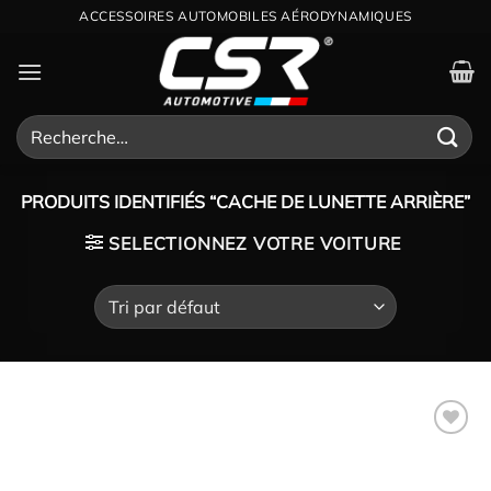
Passer
DISTRIBUTEUR OFFICIEL CSR POUR LA FRANCE
au
contenu
Recherche
pour :
PRODUITS IDENTIFIÉS “CACHE DE LUNETTE ARRIÈRE”
SELECTIONNEZ VOTRE VOITURE
Ajouter