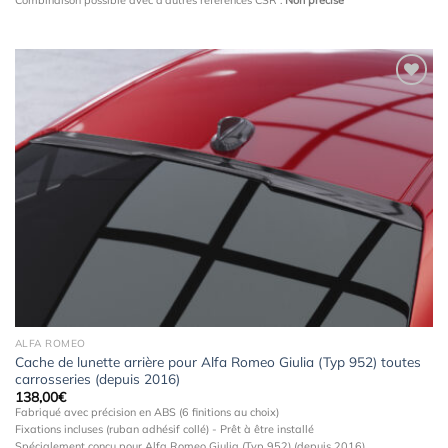
Combinaison possible avec d'autres références CSR :
Non précisé
Ajouter
à la
wishlist
ALFA ROMEO
Cache de lunette arrière pour Alfa Romeo Giulia (Typ 952) toutes
carrosseries (depuis 2016)
138,00
€
Fabriqué avec précision en ABS (6 finitions au choix)
Fixations incluses (ruban adhésif collé) - Prêt à être installé
Spécialement conçu pour Alfa Romeo Giulia (Typ 952) (depuis 2016)