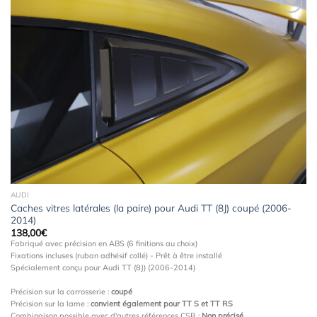
Ajouter
à la
wishlist
AUDI
Caches vitres latérales (la paire) pour Audi TT (8J) coupé (2006-
2014)
138,00
€
Fabriqué avec précision en ABS (6 finitions au choix)
Fixations incluses (ruban adhésif collé) - Prêt à être installé
Spécialement conçu pour Audi TT (8J) (2006-2014)
Précision sur la carrosserie :
coupé
Précision sur la lame :
convient également pour TT S et TT RS
Combinaison possible avec d'autres références CSR :
Non précisé