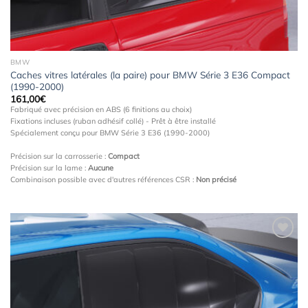
BMW
Caches vitres latérales (la paire) pour BMW Série 3 E36 Compact
(1990-2000)
161,00
€
Fabriqué avec précision en ABS (6 finitions au choix)
Fixations incluses (ruban adhésif collé) - Prêt à être installé
Spécialement conçu pour BMW Série 3 E36 (1990-2000)
Précision sur la carrosserie :
Compact
Précision sur la lame :
Aucune
Combinaison possible avec d'autres références CSR :
Non précisé
Ajouter
à la
wishlist