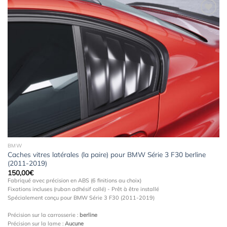
Ajouter
à la
wishlist
BMW
Caches vitres latérales (la paire) pour BMW Série 3 F30 berline
(2011-2019)
150,00
€
Fabriqué avec précision en ABS (6 finitions au choix)
Fixations incluses (ruban adhésif collé) - Prêt à être installé
Spécialement conçu pour BMW Série 3 F30 (2011-2019)
Précision sur la carrosserie :
berline
Précision sur la lame :
Aucune