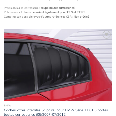
Précision sur la carrosserie :
coupé (toutes carrosseries)
Précision sur la lame :
convient également pour TT S et TT RS
Combinaison possible avec d'autres références CSR :
Non précisé
Ajouter
à la
wishlist
BMW
Caches vitres latérales (la paire) pour BMW Série 1 E81 3 portes
toutes carrosseries (05/2007-07/2012)