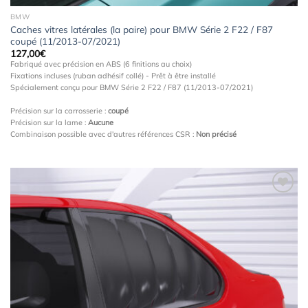
BMW
Caches vitres latérales (la paire) pour BMW Série 2 F22 / F87
coupé (11/2013-07/2021)
127,00
€
Fabriqué avec précision en ABS (6 finitions au choix)
Fixations incluses (ruban adhésif collé) - Prêt à être installé
Spécialement conçu pour BMW Série 2 F22 / F87 (11/2013-07/2021)
Précision sur la carrosserie :
coupé
Précision sur la lame :
Aucune
Combinaison possible avec d'autres références CSR :
Non précisé
Ajouter
à la
wishlist