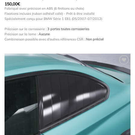
150,00
€
Fabriqué avec précision en ABS (6 finitions au choix)
Fixations incluses (ruban adhésif collé) - Prêt à être installé
Spécialement conçu pour BMW Série 1 E81 (05/2007-07/2012)
Précision sur la carrosserie :
3 portes toutes carrosseries
Précision sur la lame :
Aucune
Combinaison possible avec d'autres références CSR :
Non précisé
Ajouter
à la
wishlist