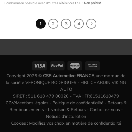
Combinaison possible avec d'autres références CSR :
Non précisé
1
2
3
4
Copyright 2026 ©
CSR Automotive FRANCE
, une marque de
la société VERONIQUE RODRIGUES - EIRL CHARDIN VIKING
AUTO
SIRET : 511 610 479 00020 - TVA : FR61511610479
CGV/Mentions légales
-
Politique de confidentialité
-
Retours &
Remboursements
-
Livraison & Retours
-
Contactez-nous
-
Notices d'installation
Cookies : Modifiez vos choix en matière de confidentialité