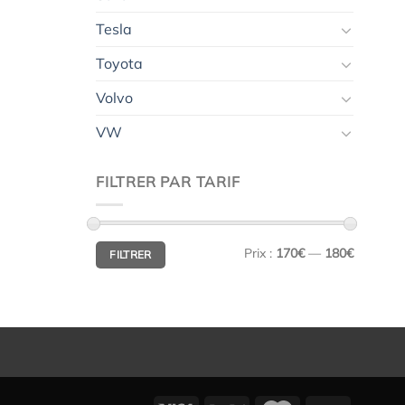
Tesla
Toyota
Volvo
VW
FILTRER PAR TARIF
Prix
Prix
Prix :
170€
—
180€
FILTRER
min
max