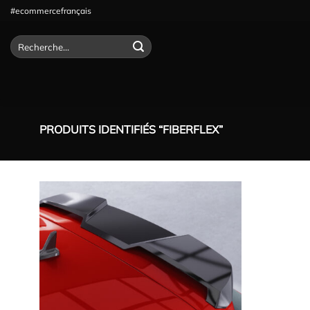
Passer
#ecommercefrançais
au
contenu
Recherche
pour :
PRODUITS IDENTIFIÉS “FIBERFLEX”
Ajouter
à la
wishlist