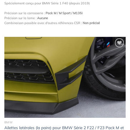
Spécialement conçu pour BMW Série 1 F40 (depuis 2019)
Précision sur la carrosserie :
Pack M / M Sport / M135i
Précision sur la lame :
Aucune
Combinaison possible avec d'autres références CSR :
Non précisé
Ajouter
à la
wishlist
BMW
Ailettes latérales (la paire) pour BMW Série 2 F22 / F23 Pack M et