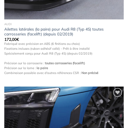
AUDI
Ailettes latérales (la paire) pour Audi R8 (Typ 4S) toutes
carrosseries (facelift) (depuis 02/2019)
172,00
€
Fabriqué avec précision en ABS (6 finitions au choix)
Fixations incluses (ruban adhésif collé) - Prêt à être installé
Spécialement conçu pour Audi R8 (Typ 4S) (depuis 02/2019)
Précision sur la carrosserie :
toutes carrosseries (facelift)
Précision sur la lame :
la paire
Combinaison possible avec d'autres références CSR :
Non précisé
Ajouter
à la
wishlist