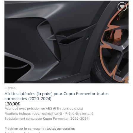
Ajouter
à la
wishlist
CUPRA
Ailettes latérales (la paire) pour Cupra Formentor toutes
carrosseries (2020-2024)
138,00
€
Fabriqué avec précision en ABS (6 finitions au choix)
Fixations incluses (ruban adhésif collé) - Prêt à être installé
Spécialement conçu pour Cupra Formentor (2020-2024)
Précision sur la carrosserie :
toutes carrosseries