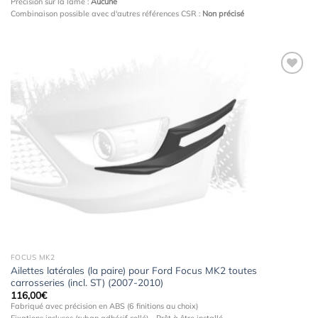
Précision sur la lame :
Aucune
Combinaison possible avec d'autres références CSR :
Non précisé
Ajouter
à la
wishlist
FOCUS MK2
Ailettes latérales (la paire) pour Ford Focus MK2 toutes
carrosseries (incl. ST) (2007-2010)
116,00
€
Fabriqué avec précision en ABS (6 finitions au choix)
Fixations incluses (ruban adhésif collé) - Prêt à être installé