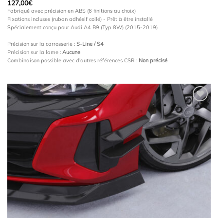
127,00
€
Fabriqué avec précision en ABS (6 finitions au choix)
Fixations incluses (ruban adhésif collé) - Prêt à être installé
Spécialement conçu pour Audi A4 B9 (Typ 8W) (2015-2019)
Précision sur la carrosserie :
S-Line / S4
Précision sur la lame :
Aucune
Combinaison possible avec d'autres références CSR :
Non précisé
Ajouter
à la
wishlist