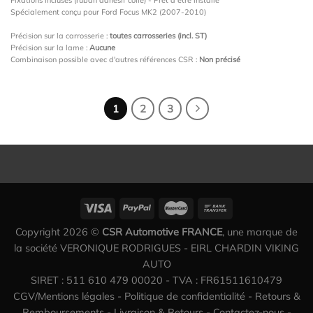
Spécialement conçu pour Ford Focus MK2 (2007-2010)
Précision sur la carrosserie :
toutes carrosseries (incl. ST)
Précision sur la lame :
Aucune
Combinaison possible avec d'autres références CSR :
Non précisé
1
2
3
Copyright 2026 ©
CSR Automotive FRANCE
, une marque de
la société VERONIQUE RODRIGUES - EIRL CHARDIN VIKING
AUTO
SIRET : 511 610 479 00020 - TVA : FR61511610479
CGV/Mentions légales
-
Politique de confidentialité
-
Retours &
Remboursements
-
Livraison & Retours
-
Contactez-nous
-