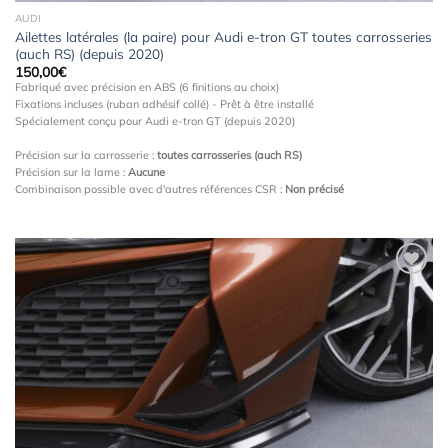
AUDI
Ailettes latérales (la paire) pour Audi e-tron GT toutes carrosseries
(auch RS) (depuis 2020)
150,00
€
Fabriqué avec précision en ABS (6 finitions au choix)
Fixations incluses (ruban adhésif collé) - Prêt à être installé
Spécialement conçu pour Audi e-tron GT (depuis 2020)
Précision sur la carrosserie :
toutes carrosseries (auch RS)
Précision sur la lame :
Aucune
Combinaison possible avec d'autres références CSR :
Non précisé
Ajouter
à la
wishlist